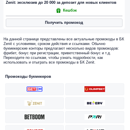
Zenit: эксклюзив до 20 000 за депозит для новых клиентов
Кешбэк
Получить промокод
На данной странице представлены все актуальные промокоды в БК
Zenit с условиями, сроком действия и ссылками. Обычно
букмекерские конторы предлагают несколько видов промокодов:
фрибет, бонус при регистрации, приветственный бонус и т.д.
Переходите по ссылкам, чтобы узнать подробности, как
использовать и отыграть все промокоды в БК Zenit.
Промокоды букмекеров
Промокоды
Пр
БК
БК
Bet-
Ol
Промокоды
Пр
M
БК
БК
Zenit
Be
Промокоды
Пр
БК
БК
BETBOOM
PA