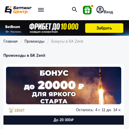
Вход
Главная
Промокоды
Бонусы в БК Zenit
Промокоды в БК Zenit
Осталось: 4 г. 11 дн. 14 ч.
До 20 000₽