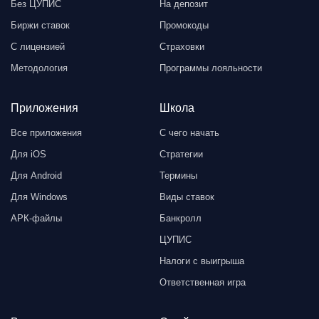
Без ЦУПИС
На депозит
Биржи ставок
Промокоды
С лицензией
Страховки
Методология
Программы лояльности
Приложения
Школа
Все приложения
С чего начать
Для iOS
Стратегии
Для Android
Термины
Для Windows
Виды ставок
АРК-файлы
Банкролл
ЦУПИС
Налоги с выигрыша
Ответственная игра