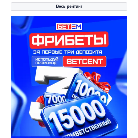
Весь рейтинг
0.0
2.4
До 15
До 25
5000₽
3000₽
До
500₽
До 18
До
000 ₽
000₽
3000₽
000₽
2000₽
4.5
4.4
4.5
4.3
4.7
4.3
4.3
4.5
Перейти
Перейти
›
›
Перейти
Перейти
Перейти
Перейти
Перейти
Перейти
Перейти
Перейти
›
›
›
›
›
›
›
›