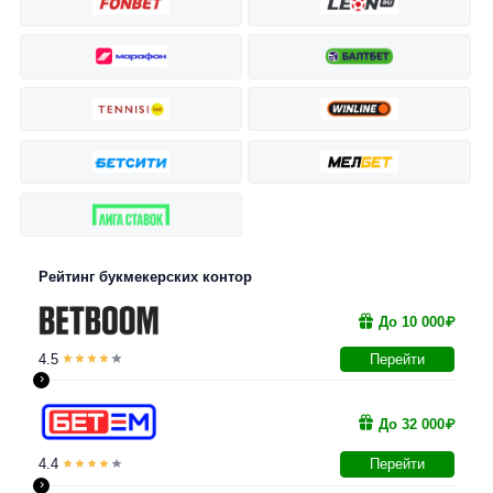
Промокоды
Пр
БК
БК
Fonbet
Le
Промокоды
Пр
БК
БК
Марафон
Ба
Промокоды
Пр
Бет
БК
БК
Тенниси
Wi
Промокоды
Пр
Бет
БК
БК
Бетсити
Ме
Пр
БК
Ли
Рейтинг букмекерских контор
Ст
До 10 000₽
4.5
Перейти
›
До 32 000₽
4.4
Перейти
›