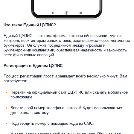
Что такое Единый ЦУПИС?
Единый ЦУПИС — это платформа, которая обеспечивает учет и
контроль всех интерактивных ставок, заключаемых через легальных
букмекеров. Он служит посредником между игроками и
букмекерскими компаниями, обеспечивая надежность и законность
всех финансовых операций.
Регистрация в Едином ЦУПИС
Процесс регистрации прост и занимает всего несколько минут. Вам
потребуется:
Перейти на официальный сайт ЕЦУПИС или скачать мобильное
приложение.
Ввести свой номер телефона, который будет использоваться
для входа в систему.
Подтвердить номер с помощью кода из СМС.