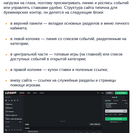
нагрузки на глаза, поэтому просматривать линию и роспись событий
или управлять ставками удобно. Структура сайта типична для
букмекерских контор, он делится на следующие блоки:
в верхней панели — вкладки основных разделов и меню личного
кабинета;
в левой колонке — линия со списком событий, разделенным на
категории;
в центральной части — топовые игры (на главной) или список
доступных событий в открытой категории;
в правой колонке — купон ставки и полезные ссылки;
внизу сайта — ссылки на служебные разделы и страницы
помощи игрокам.