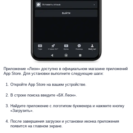
Приложение «Леон» доступно в официальном магазине приложений
App Store. Для установки выполните следующие шаги:
Откройте App Store на вашем устройстве.
В строке поиска введите «БК Леон».
Найдите приложение с логотипом букмекера и нажмите кнопку
«Загрузить».
После завершения загрузки и установки иконка приложения
появится на главном экране.