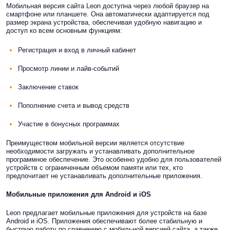
Мобильная версия сайта Leon доступна через любой браузер на
смартфоне или планшете. Она автоматически адаптируется под
размер экрана устройства, обеспечивая удобную навигацию и
доступ ко всем основным функциям:
Регистрация и вход в личный кабинет
Просмотр линии и лайв-событий
Заключение ставок
Пополнение счета и вывод средств
Участие в бонусных программах
Преимуществом мобильной версии является отсутствие
необходимости загружать и устанавливать дополнительное
программное обеспечение. Это особенно удобно для пользователей
устройств с ограниченным объемом памяти или тех, кто
предпочитает не устанавливать дополнительные приложения.
Мобильные приложения для Android и iOS
Leon предлагает мобильные приложения для устройств на базе
Android и iOS. Приложения обеспечивают более стабильную и
быструю работу по сравнению с мобильной версией сайта, а также