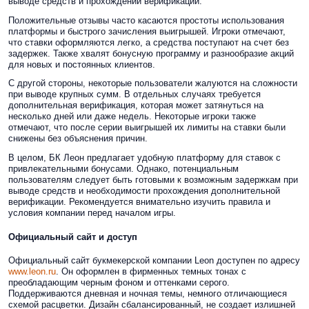
выводе средств и прохождении верификации.
Положительные отзывы часто касаются простоты использования
платформы и быстрого зачисления выигрышей. Игроки отмечают,
что ставки оформляются легко, а средства поступают на счет без
задержек. Также хвалят бонусную программу и разнообразие акций
для новых и постоянных клиентов.
С другой стороны, некоторые пользователи жалуются на сложности
при выводе крупных сумм. В отдельных случаях требуется
дополнительная верификация, которая может затянуться на
несколько дней или даже недель. Некоторые игроки также
отмечают, что после серии выигрышей их лимиты на ставки были
снижены без объяснения причин.
В целом, БК Леон предлагает удобную платформу для ставок с
привлекательными бонусами. Однако, потенциальным
пользователям следует быть готовыми к возможным задержкам при
выводе средств и необходимости прохождения дополнительной
верификации. Рекомендуется внимательно изучить правила и
условия компании перед началом игры.
Официальный сайт и доступ
Официальный сайт букмекерской компании Leon доступен по адресу
www.leon.ru
. Он оформлен в фирменных темных тонах с
преобладающим черным фоном и оттенками серого.
Поддерживаются дневная и ночная темы, немного отличающиеся
схемой расцветки. Дизайн сбалансированный, не создает излишней