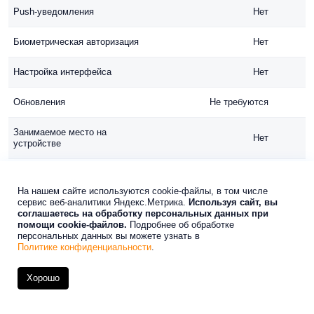
Push-уведомления
Нет
Биометрическая авторизация
Нет
Настройка интерфейса
Нет
Обновления
Не требуются
Занимаемое место на
Нет
устройстве
Доступ к полному функционалу
Да
На нашем сайте используются cookie-файлы, в том числе
сервис веб-аналитики Яндекс.Метрика.
Используя сайт, вы
Выбор между мобильной версией сайта и приложениями Leon
соглашаетесь на обработку персональных данных при
зависит от предпочтений пользователя и характеристик его
помощи cookie-файлов.
Подробнее об обработке
устройства. Если вы цените скорость, стабильность и
персональных данных вы можете узнать в
дополнительные функции, такие как push-уведомления и
Политике конфиденциальности
.
биометрическая авторизация, рекомендуется установить мобильное
приложение. Если же вы предпочитаете не загружать
дополнительные приложения или используете устройство с
Хорошо
ограниченным объемом памяти, мобильная версия сайта станет
отличной альтернативой.
Наверх
Прогнозы
Букмекеры
Бонусы
В любом случае, Leon обеспечивает качественный и удобный