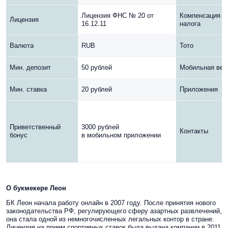
Лицензия ФНС № 20 от
Компенсация
Лицензия
16.12.11
налога
Валюта
RUB
Тото
Мин. депозит
50 рублей
Мобильная вер
Мин. ставка
20 рублей
Приложения
Приветственный
3000 рублей
Контакты
бонус
в мобильном приложении
О букмекере Леон
БК Леон начала работу онлайн в 2007 году. После принятия нового
законодательства РФ, регулирующего сферу азартных развлечений,
она стала одной из немногочисленных легальных контор в стране.
Лицензия на прием спортивных ставок была выдана компании в 2011