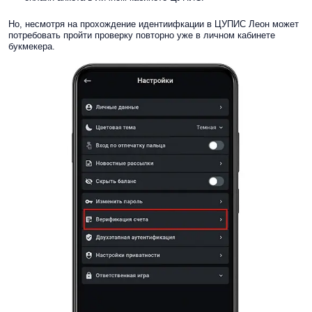
Но, несмотря на прохождение идентиифкации в ЦУПИС Леон может
потребовать пройти проверку повторно уже в личном кабинете
букмекера.