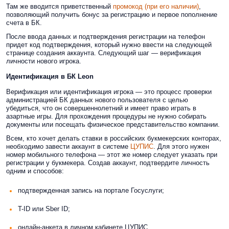
Там же вводится приветственный
промокод (при его наличии)
,
позволяющий получить бонус за регистрацию и первое пополнение
счета в БК.
После ввода данных и подтверждения регистрации на телефон
придет код подтверждения, который нужно ввести на следующей
странице создания аккаунта. Следующий шаг — верификация
личности нового игрока.
Идентификация в БК Leon
Верификация или идентификация игрока — это процесс проверки
администрацией БК данных нового пользователя с целью
убедиться, что он совершеннолетний и имеет право играть в
азартные игры. Для прохождения процедуры не нужно собирать
документы или посещать физическое представительство компании.
Всем, кто хочет делать ставки в российских букмекерских конторах,
необходимо завести аккаунт в системе
ЦУПИС
. Для этого нужен
номер мобильного телефона — этот же номер следует указать при
регистрации у букмекера. Создав аккаунт, подтвердите личность
одним и способов:
подтвержденная запись на портале Госуслуги;
T-ID или Sber ID;
онлайн-анкета в личном кабинете ЦУПИС.