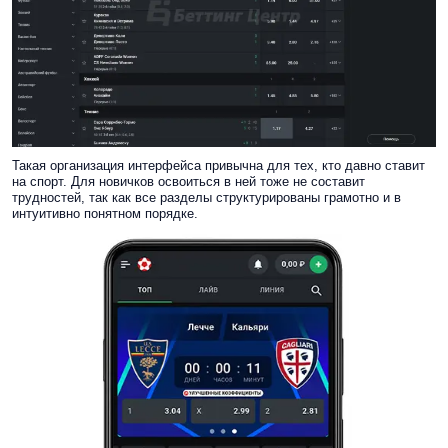
Такая организация интерфейса привычна для тех, кто давно ставит
на спорт. Для новичков освоиться в ней тоже не составит
трудностей, так как все разделы структурированы грамотно и в
интуитивно понятном порядке.