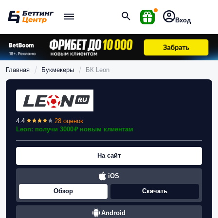
Вход
Главная
Букмекеры
БК Leon
4.4
28 оценок
Leon: получи 3000₽ новым клиентам
На сайт
iOS
Обзор
Скачать
Android