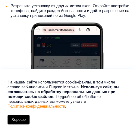
Разрешите установку из других источников. Откройте настройки
телефона, найдите раздел безопасности и дайте разрешение на
установку приложений не из Google Play.
На нашем сайте используются cookie-файлы, в том числе
сервис веб-аналитики Яндекс.Метрика.
Используя сайт, вы
соглашаетесь на обработку персональных данных при
помощи cookie-файлов.
Подробнее об обработке
персональных данных вы можете узнать в
Политике конфиденциальности
.
Хорошо
Наверх
Прогнозы
Букмекеры
Бонусы