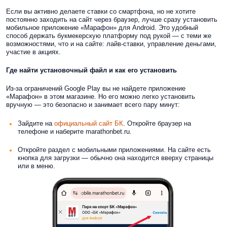
Если вы активно делаете ставки со смартфона, но не хотите
постоянно заходить на сайт через браузер, лучше сразу установить
мобильное приложение «Марафон» для Android. Это удобный
способ держать букмекерскую платформу под рукой — с теми же
возможностями, что и на сайте: лайв-ставки, управление деньгами,
участие в акциях.
Где найти установочный файл и как его установить
Из-за ограничений Google Play вы не найдете приложение
«Марафон» в этом магазине. Но его можно легко установить
вручную — это безопасно и занимает всего пару минут:
Зайдите на
официальный сайт БК
. Откройте браузер на
телефоне и наберите marathonbet.ru.
Откройте раздел с мобильными приложениями. На сайте есть
кнопка для загрузки — обычно она находится вверху страницы
или в меню.