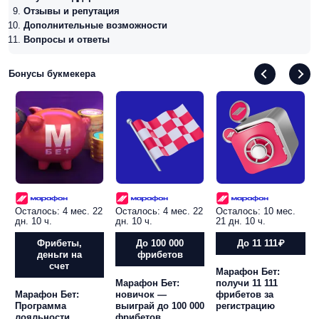
Отзывы и репутация
Дополнительные возможности
Вопросы и ответы
Бонусы букмекера
Осталось: 4 мес. 22
Осталось: 4 мес. 22
Осталось: 10 мес.
дн. 10 ч.
дн. 10 ч.
21 дн. 10 ч.
Фрибеты,
До 100 000
До 11 111₽
деньги на
фрибетов
счет
Марафон Бет:
Марафон Бет:
получи 11 111
Марафон Бет:
новичок —
фрибетов за
Программа
выиграй до 100 000
регистрацию
лояльности
фрибетов