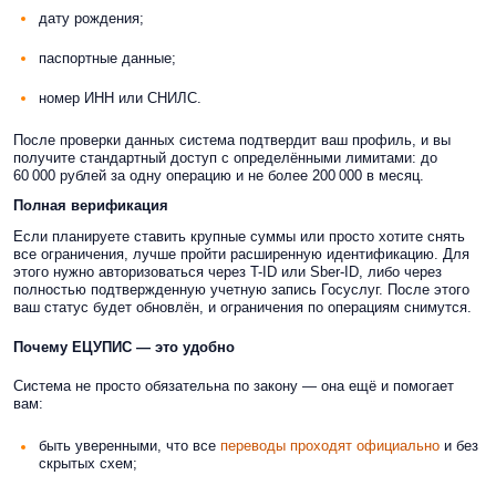
дату рождения;
паспортные данные;
номер ИНН или СНИЛС.
После проверки данных система подтвердит ваш профиль, и вы
получите стандартный доступ с определёнными лимитами: до
60 000 рублей за одну операцию и не более 200 000 в месяц.
Полная верификация
Если планируете ставить крупные суммы или просто хотите снять
все ограничения, лучше пройти расширенную идентификацию. Для
этого нужно авторизоваться через T-ID или Sber-ID, либо через
полностью подтвержденную учетную запись Госуслуг. После этого
ваш статус будет обновлён, и ограничения по операциям снимутся.
Почему ЕЦУПИС — это удобно
Система не просто обязательна по закону — она ещё и помогает
вам:
быть уверенными, что все
переводы проходят официально
и без
скрытых схем;