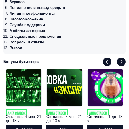
Зеркало
Пополнение и вывод средств
Линия и коэффициенты
Налогообложение
Служба поддержки
Мобильная версия
Специальные предложения
Вопросы и ответы
Вывод
Бонусы букмекера
1
Осталось: 4 мес. 21
Осталось: 4 мес. 21
Осталось: 21 дн. 13
дн. 13 ч.
дн. 13 ч.
ч.