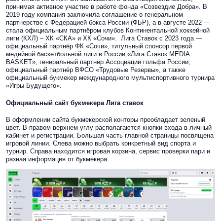
принимая активное участие в работе фонда «Созвездие Добра». В
2019 году компания заключила соглашение о генеральном
партнерстве с Федерацией бокса России (ФБР), а в августе 2022 —
стала официальным партнёром клубов Континентальной хоккейной
лиги (КХЛ) – ХК «СКА» и ХК «Сочи». Лига Ставок с 2023 года —
официальный партнёр ФК «Сочи», титульный спонсор первой
медийной баскетбольной лиги в России «Лига Ставок MEDIA
BASKET», генеральный партнёр Ассоциации гольфа России,
официальный партнёр ВФСО «Трудовые Резервы», а также
официальный букмекер международного мультиспортивного турнира
«Игры Будущего».
Официальный сайт букмекера Лига ставок
В оформлении сайта букмекерской конторы преобладает зеленый
цвет. В правом верхнем углу располагаются кнопки входа в личный
кабинет и регистрации. Большая часть главной страницы посвящена
игровой линии. Слева можно выбрать конкретный вид спорта и
турнир. Справа находится игровая корзина, сервис проверки пари и
разная информация от букмекера.