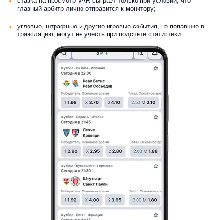
ставка на просмотр VAR сыграет только при условии, что
главный арбитр лично отправится к монитору;
угловые, штрафные и другие игровые события, не попавшие в
трансляцию, могут не учесть при подсчете статистики.