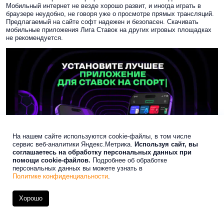
Мобильный интернет не везде хорошо развит, и иногда играть в
браузере неудобно, не говоря уже о просмотре прямых трансляций.
Предлагаемый на сайте софт надежен и безопасен. Скачивать
мобильные приложения Лига Ставок на других игровых площадках
не рекомендуется.
На нашем сайте используются cookie-файлы, в том числе
сервис веб-аналитики Яндекс.Метрика.
Используя сайт, вы
соглашаетесь на обработку персональных данных при
помощи cookie-файлов.
Подробнее об обработке
персональных данных вы можете узнать в
Политике конфиденциальности
.
Специальные предложения
Бонусная программа букмекерской компании Liga Stavok регулярно
Хорошо
меняется. В настоящее время новым игрокам дарят до 8000
фрибетов. Участие в акции начинается с регистрации в БК «Лига
Наверх
Прогнозы
Букмекеры
Бонусы
Ставок» и прохождения идентификации. После этого выполняется