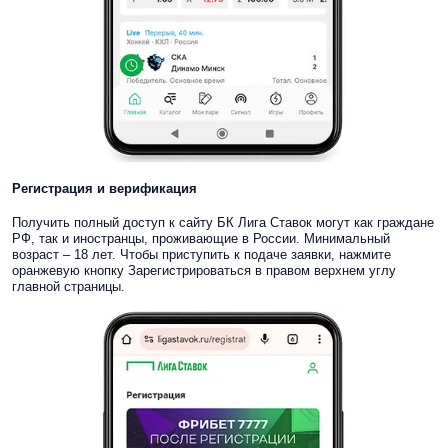
Регистрация и верификация
Получить полный доступ к сайту БК Лига Ставок могут как граждане
РФ, так и иностранцы, проживающие в России. Минимальный
возраст – 18 лет. Чтобы приступить к подаче заявки, нажмите
оранжевую кнопку Зарегистрироваться в правом верхнем углу
главной страницы.