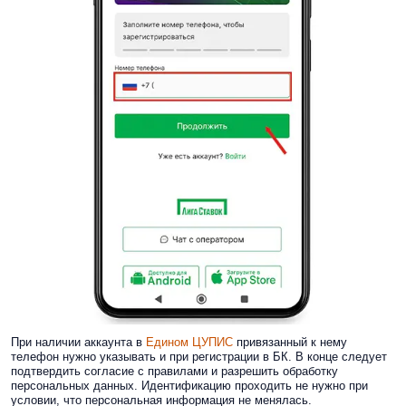
При наличии аккаунта в
Едином ЦУПИС
привязанный к нему
телефон нужно указывать и при регистрации в БК. В конце следует
подтвердить согласие с правилами и разрешить обработку
персональных данных. Идентификацию проходить не нужно при
условии, что персональная информация не менялась.