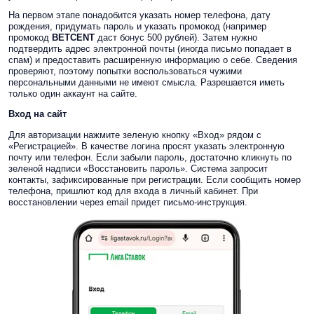
На первом этапе понадобится указать номер телефона, дату
рождения, придумать пароль и указать промокод (например
промокод
BETCENT
даст бонус 500 рублей). Затем нужно
подтвердить адрес электронной почты (иногда письмо попадает в
спам) и предоставить расширенную информацию о себе. Сведения
проверяют, поэтому попытки воспользоваться чужими
персональными данными не имеют смысла. Разрешается иметь
только один аккаунт на сайте.
Вход на сайт
Для авторизации нажмите зеленую кнопку «Вход» рядом с
«Регистрацией». В качестве логина просят указать электронную
почту или телефон. Если забыли пароль, достаточно кликнуть по
зеленой надписи «Восстановить пароль». Система запросит
контакты, зафиксированные при регистрации. Если сообщить номер
телефона, пришлют код для входа в личный кабинет. При
восстановлении через email придет письмо-инструкция.