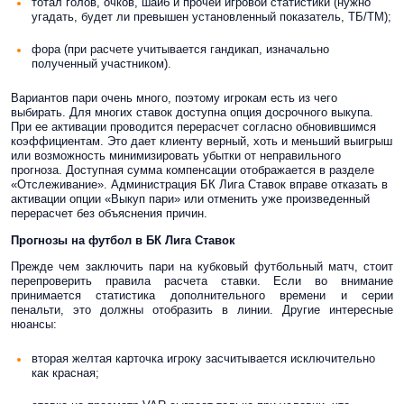
тотал голов, очков, шайб и прочей игровой статистики (нужно
угадать, будет ли превышен установленный показатель, ТБ/ТМ);
фора (при расчете учитывается гандикап, изначально
полученный участником).
Вариантов пари очень много, поэтому игрокам есть из чего
выбирать. Для многих ставок доступна опция досрочного выкупа.
При ее активации проводится перерасчет согласно обновившимся
коэффициентам. Это дает клиенту верный, хоть и меньший выигрыш
или возможность минимизировать убытки от неправильного
прогноза. Доступная сумма компенсации отображается в разделе
«Отслеживание». Администрация БК Лига Ставок вправе отказать в
активации опции «Выкуп пари» или отменить уже произведенный
перерасчет без объяснения причин.
Прогнозы на футбол в БК Лига Ставок
Прежде чем заключить пари на кубковый футбольный матч, стоит
перепроверить правила расчета ставки. Если во внимание
принимается статистика дополнительного времени и серии
пенальти, это должны отобразить в линии. Другие интересные
нюансы:
вторая желтая карточка игроку засчитывается исключительно
как красная;