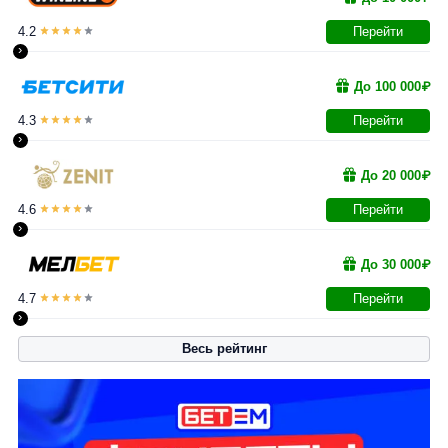
4.2
Перейти
›
До 100 000₽
4.3
Перейти
›
До 20 000₽
4.6
Перейти
›
До 30 000₽
4.7
Перейти
›
Весь рейтинг
0.0
2.4
До 15
До 25
5000₽
3000₽
До
500₽
До 18
До
000 ₽
000₽
3000₽
000₽
2000₽
4.5
4.4
4.5
4.3
4.7
4.3
4.3
4.5
Перейти
Перейти