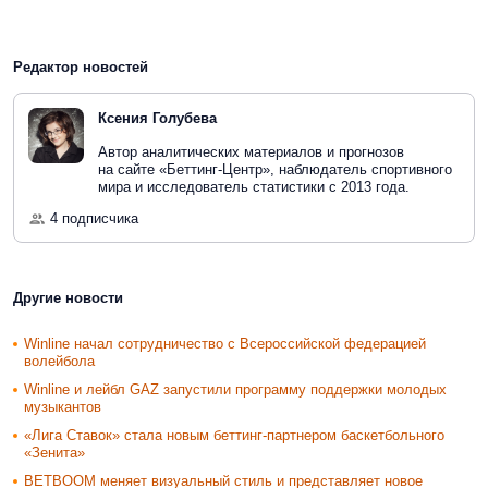
Редактор новостей
Ксения Голубева
Автор аналитических материалов и прогнозов
на сайте «Беттинг-Центр», наблюдатель спортивного
мира и исследователь статистики с 2013 года.
4 подписчика
Другие новости
Winline начал сотрудничество с Всероссийской федерацией
волейбола
Winline и лейбл GAZ запустили программу поддержки молодых
музыкантов
«Лига Ставок» стала новым беттинг-партнером баскетбольного
«Зенита»
BETBOOM меняет визуальный стиль и представляет новое