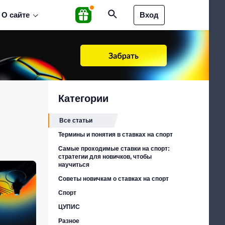
О сайте
Вход
Категории
Все статьи
Термины и понятия в ставках на спорт
Самые проходимые ставки на спорт:
стратегии для новичков, чтобы
научиться
Советы новичкам о ставках на спорт
Спорт
ЦУПИС
Разное