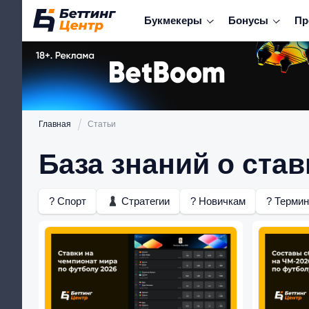
Букмекеры
Бонусы
Пр
Главная
Статьи
База знаний о став
? Спорт
Стратегии
? Новичкам
? Терми