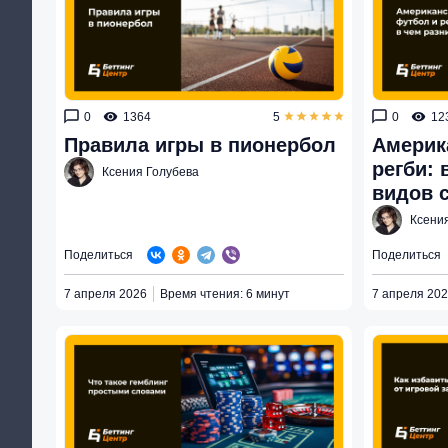
0
1364
5
0
12
Правила игры в пионербол
Америк
регби: 
Ксения Голубева
видов 
Ксени
Поделиться
Поделиться
7 апреля 2026
Время чтения: 6 минут
7 апреля 20