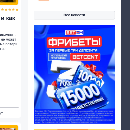
Все новости
и как
висимость
к не может
ые потери,
 со
ут