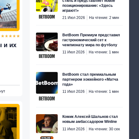
стиль и представляет новое
Перейти
Перейти
позиционирование: «Здесь
›
›
играют!»
Перейти
Перейти
Перейти
Перейти
Перейти
21 Июл 2026
На чтение: 2 мин
›
›
›
Перейти
Перейти
›
›
Перейти
›
›
›
BetBoom Премиум представил
гастрономический сет к
 и их
чемпионату мира по футболу
11 Июл 2026
На чтение: 1 мин
BetBoom стал премиальным
партнером хоккейного «Матча
года»
нут
11 Июл 2026
На чтение: 1 мин
Комик Алексей Шальнов стал
новым амбассадором Winline
11 Июл 2026
На чтение: 30 сек