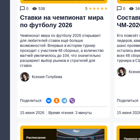
0
538
5
0
34
Ставки на чемпионат мира
Состав
по футболу 2026
ЧМ-202
Чемпионат мира по футболу 2026 открывает
Кто повезёт
для любителей ставок ещё больше
лидеров, ка
возможностей. Впервые в истории турнир
шанс прояви
проходит с участием 48 сборных, а количество
остались вн
матчей увеличилось до 104, что значительно
всех 48 сбор
расширяет выбор рынков и стратегий для
турнира в С
ставок.
Ксени
Ксения Голубева
Поделиться
Поделиться
15 июня 2026
Время чтения: 3 минуты
15 июня 202