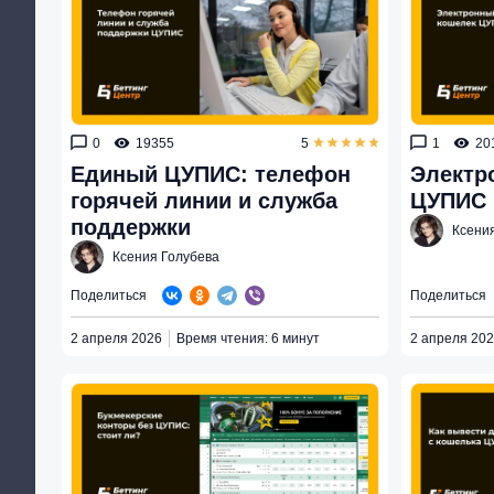
0
19355
5
1
20
Единый ЦУПИС: телефон
Электр
горячей линии и служба
ЦУПИС
поддержки
Ксени
Ксения Голубева
Поделиться
Поделиться
2 апреля 2026
Время чтения: 6 минут
2 апреля 20