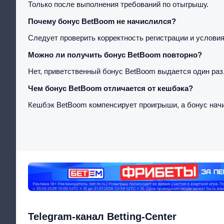
Только после выполнения требований по отыгрышу.
Почему бонус BetBoom не начислился?
Следует проверить корректность регистрации и условия
Можно ли получить бонус BetBoom повторно?
Нет, приветственный бонус BetBoom выдается один раз
Чем бонус BetBoom отличается от кешбэка?
Кешбэк BetBoom компенсирует проигрыши, а бонус начи
Telegram-канал Betting-Center