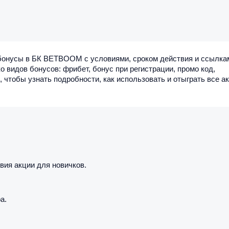
бонусы в БК BETBOOM с условиями, сроком действия и ссылка
 видов бонусов: фрибет, бонус при регистрации, промо код,
 чтобы узнать подробности, как использовать и отыграть все а
вия акции для новичков.
а.