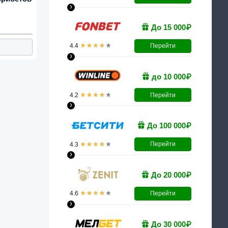
›
До 15 000₽
4.4
Перейти
›
до 10 000₽
4.2
Перейти
›
До 100 000₽
4.3
Перейти
›
До 20 000₽
4.6
Перейти
›
До 30 000₽