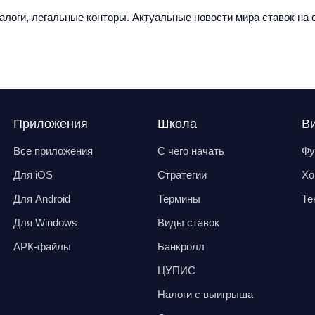
налоги, легальные конторы. Актуальные новости мира ставок на с
Приложения
Школа
В
Все приложения
С чего начать
Фу
Для iOS
Стратегии
Хо
Для Android
Термины
Те
Для Windows
Виды ставок
АРК-файлы
Банкролл
ЦУПИС
Налоги с выигрыша