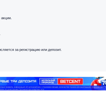
 акции.
.
сляется за регистрацию или депозит.