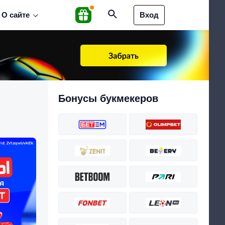
О сайте
Вход
Бонусы букмекеров
Бонусы
Бонус
БК
БК
Bet-
Olimp
Бонусы
Бонус
M
БК
БК
Zenit
Bettery
Бонусы
Бонус
БК
БК
BETBOOM
PARI
Бонусы
Бонус
БК
БК