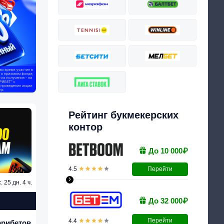
Fonbet
Leon
Бонусы
Бонус
БК
БК
Марафон
Балтбе
Бонусы
Бонус
Бет
БК
БК
Тенниси
Winline
Бонусы
Бонус
Бет
БК
БК
Бетсити
Мелбе
Бонус
БК
Лига
Рейтинг букмекерских
Ставок
контор
До 10 000₽
4.5
Перейти
›
 25 дн. 4 ч.
До 32 000₽
4.4
Перейти
фрибетов