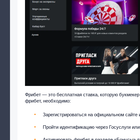
Фрибет — это бесплатная ставка, которую букмеке
фрибет, необходимо:
Зарегистрироваться на официальном сайте 
Пройти идентификацию через Госуслуги или 
Активировать фрибет в разделе «Бонусы» ли