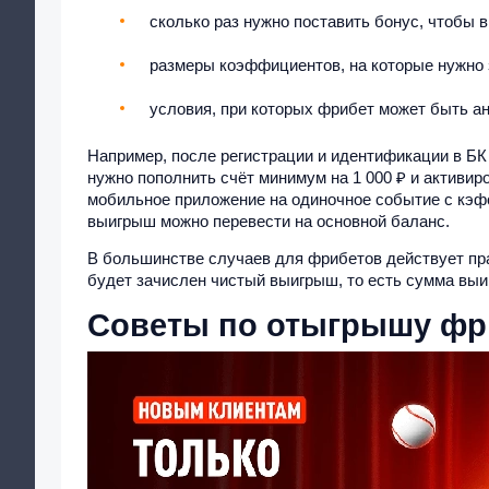
сколько раз нужно поставить бонус, чтобы в
размеры коэффициентов, на которые нужно 
условия, при которых фрибет может быть а
Например, после регистрации и идентификации в БК 
нужно пополнить счёт минимум на 1 000 ₽ и активир
мобильное приложение на одиночное событие с кэфом
выигрыш можно перевести на основной баланс.
В большинстве случаев для фрибетов действует пр
будет зачислен чистый выигрыш, то есть сумма вы
Советы по отыгрышу фр