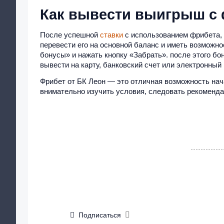
Как вывести выигрыш с
После успешной
ставки
с использованием фрибета, 
перевести его на основной баланс и иметь возможн
бонусы» и нажать кнопку «Забрать». после этого бо
вывести на карту, банковский счет или электронный
Фрибет от БК Леон — это отличная возможность нач
внимательно изучить условия, следовать рекоменда
Подписаться