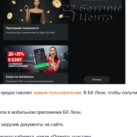
р предоставляет
новым пользователям
. В БК Леон, чтобы получ
или в мобильном приложении БК Леон.
загрузив документы на сайте.
чного кабинета, нажав «Принять участие».