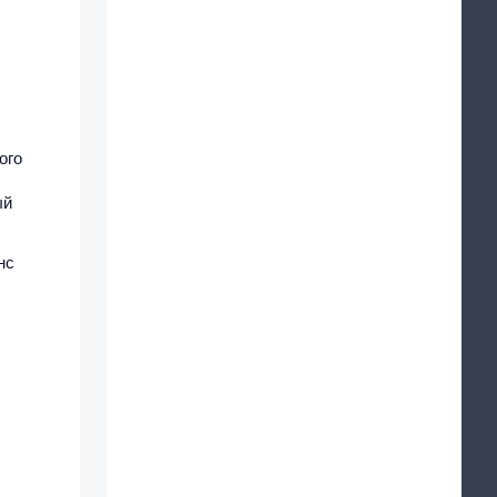
ого
ый
нс