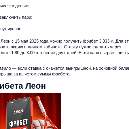
ывести деньги;
заключить пари;
ннулирован.
Леон с 15 мая 2025 года можно получить фрибет 3 333 ₽. Для эт
овать акцию в личном кабинете. Ставку нужно сделать через
 от 1.80 до 3.00 в течение двух дней. Если пари сыграет, чист
авило — если ставка с окажется выигрышной, на основной бала
игрыша за вычетом суммы фрибета.
ибета Леон