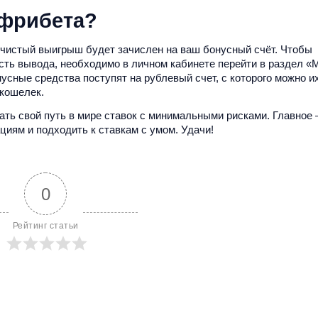
 фрибета?
чистый выигрыш будет зачислен на ваш бонусный счёт. Чтобы
ость вывода, необходимо в личном кабинете перейти в раздел «
нусные средства поступят на рублевый счет, с которого можно и
 кошелек.
ать свой путь в мире ставок с минимальными рисками. Главное
циям и подходить к ставкам с умом. Удачи!
0
Рейтинг статьи