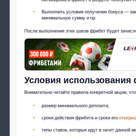
Выполнить условия получения бонуса — зак
минимальную сумму и пр.
После выполнения этих шагов фрибет будет зачисле
Условия использования 
Внимательно читайте правила конкретной акции, что
размер минимального депозита;
сроки действия фрибета и сроки его
отыгры
типы ставок, которые идут в зачет данной а