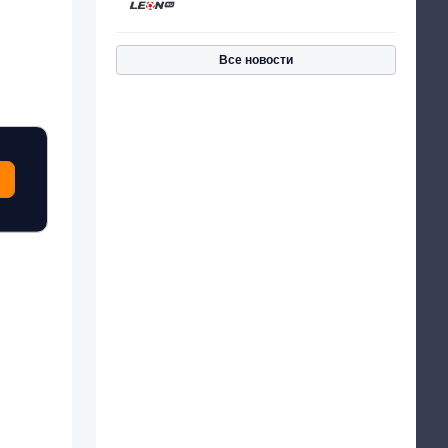
Все новости