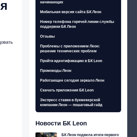
ия
начинающих
Мобильная версия сайта БК Леон
Номер телефона горячей линии службы
поддержки БК Леон
Отзывы
довать
Проблемы с приложением Леон:
решение технических проблем
Пройти идентификацию в БК Leon
Промокоды Леон
Работающее сегодня зеркало Леон
Скачать приложения БК Leon
Экспресс ставки в букмекерской
компании Леон — пошаговый гайд
Новости БК Leon
БК Леон подвела итоги первого