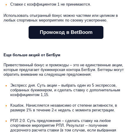
Ставки с коэффициентом 1 не принимаются.
Использовать отыгранный бонус можно частями или целиком в
любых спортивных мероприятиях по своему усмотрению.
Промокод в BetBoom
Еще больше акций от БетБум
Приветственный бонус и промокоды – это не единственные акции,
которые предлагает букмекерская контора БетБум. Беттеры могут
обратить внимание на следующие предложения:
Экспресс дня. Суть акции – выбрать один из 5 экспрессов,
собранных букмекером, и сделать ставку с дополнительным
коэффициентом 1,15.
Кэшбэк. Начисляется независимо от степени активности, в
размере 1% в течение 2-х недель с момента регистрации.
РПЛ 2:0. Суть предложения – сделать ставку на любое
спортивное мероприятие РПЛ. Результат – получение
досрочного расчета ставки (в том случае, если выбранная