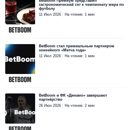
BetBoom Премиум представил
гастрономический сет к чемпионату мира по
футболу
11 Июл 2026
На чтение: 1 мин
BetBoom стал премиальным партнером
хоккейного «Матча года»
11 Июл 2026
На чтение: 1 мин
BetBoom и ФК «Динамо» завершают
партнёрство
26 Июн 2026
На чтение: 2 мин