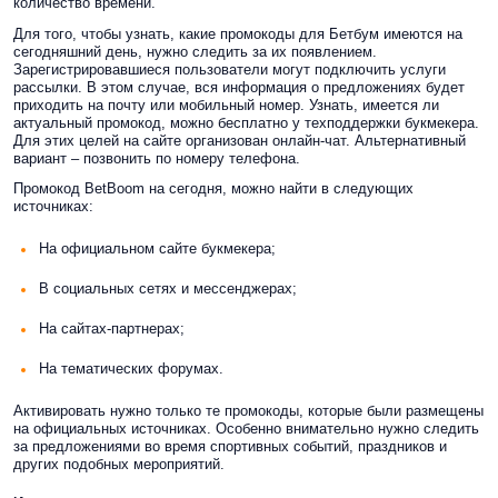
количество времени.
Для того, чтобы узнать, какие промокоды для Бетбум имеются на
сегодняшний день, нужно следить за их появлением.
Зарегистрировавшиеся пользователи могут подключить услуги
рассылки. В этом случае, вся информация о предложениях будет
приходить на почту или мобильный номер. Узнать, имеется ли
актуальный промокод, можно бесплатно у техподдержки букмекера.
Для этих целей на сайте организован онлайн-чат. Альтернативный
вариант – позвонить по номеру телефона.
Промокод BetBoom на сегодня, можно найти в следующих
источниках:
На официальном сайте букмекера;
В социальных сетях и мессенджерах;
На сайтах-партнерах;
На тематических форумах.
Активировать нужно только те промокоды, которые были размещены
на официальных источниках. Особенно внимательно нужно следить
за предложениями во время спортивных событий, праздников и
других подобных мероприятий.