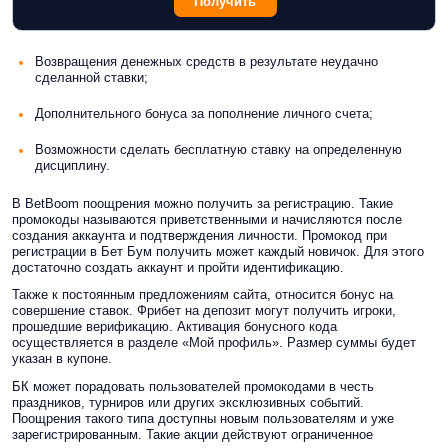
Получить
Возвращения денежных средств в результате неудачно
сделанной ставки;
Дополнительного бонуса за пополнение личного счета;
Возможности сделать бесплатную ставку на определенную
дисциплину.
В BetBoom поощрения можно получить за регистрацию. Такие
промокоды называются приветственными и начисляются после
создания аккаунта и подтверждения личности. Промокод при
регистрации в Бет Бум получить может каждый новичок. Для этого
достаточно создать аккаунт и пройти идентификацию.
Также к постоянным предложениям сайта, относится бонус на
совершение ставок. Фрибет на депозит могут получить игроки,
прошедшие верификацию. Активация бонусного кода
осуществляется в разделе «Мой профиль». Размер суммы будет
указан в купоне.
БК может порадовать пользователей промокодами в честь
праздников, турниров или других эксклюзивных событий.
Поощрения такого типа доступны новым пользователям и уже
зарегистрированным. Такие акции действуют ограниченное