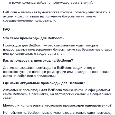
игроком команда выйдет с преимуществом в 2 мяча).
BetBoom – легальная букмекерская контора, поэтому участвовать в
акциях и рассчитывать на получение бонусов могут только
совершеннолетние пользователи.
FAQ
Что такое промокоды для BetBoom?
Промокоды для BetBoom — это специальные коды, которые
предоставляют пользователям бонусы, такие как бесплатные ставки
или дополнительные средства на счёт.
Как использовать промокод на BetBoom?
Для использования промокода на BetBoom, введите код в
соответствующее поле при регистрации или в разделе пополнения
счёта на сайте или в приложении.
Где найти актуальные промокоды для BetBoom?
Актуальные промокоды для BetBoom можно найти на официальном
сайте BetBoom, в рассылках, на партнёрских сайтах и в социальных
сетях.
Можно ли использовать несколько промокодов одновременно?
Нет, обычно на BetBoom можно использовать только один промокод