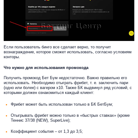
Если пользователь бинго все сделает верно, то получит
вознаграждение, которое сможет использовать, согласно условиям
конторы.
Что нужно для использования промокода
Получить промокод Бет Бум недостаточно. Важно правильно его
использовать. Необходимо отыграть фрибет, т. е. заключить пари
(одно или более) с вагером х10. Также БК выдвинул ряд условий, с
которыми должен ознакомиться каждый клиент:
Фрибет может быть использован только в БК БетБум;
Отыгрывать фрибет можно только в «быстрых ставках» (кроме
Теннис 37/38 (NEW), SuperLive);
Коэффициент события – от 1,3 до 3,5;