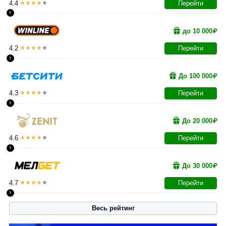
4.4
Перейти
›
до 10 000₽
4.2
Перейти
›
До 100 000₽
4.3
Перейти
›
До 20 000₽
4.6
Перейти
›
До 30 000₽
4.7
Перейти
›
Весь рейтинг
0.0
2.4
До 15
До 25
5000₽
3000₽
До
500₽
До 18
До