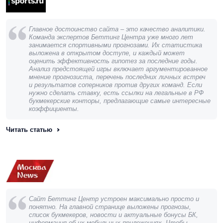
Главное достоинство сайта – это качество аналитики.
Команда экспертов Беттинг Центра уже много лет
занимается спортивными прогнозами. Их статистика
выложена в открытом доступе, и каждый может
оценить эффективность гипотез за последние годы.
Анализ предстоящей игры включает аргументированное
мнение прогнозиста, перечень последних личных встреч
и результатов соперников против других команд. Если
нужно сделать ставку, есть ссылки на легальные в РФ
букмекерские конторы, предлагающие самые интересные
коэффициенты.
Читать статью
Сайт Беттинг Центр устроен максимально просто и
понятно. На главной странице выложены прогнозы,
список букмекеров, новости и актуальные бонусы БК,
информация об их мобильных приложениях. Чтобы