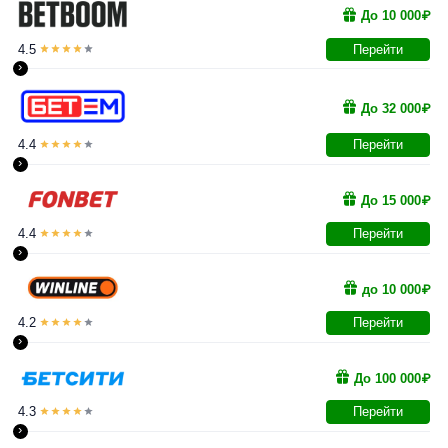
До 10 000₽
4.5
Перейти
›
До 32 000₽
4.4
Перейти
›
До 15 000₽
4.4
Перейти
›
до 10 000₽
4.2
Перейти
›
До 100 000₽
4.3
Перейти
›