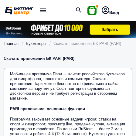
Вход
Главная
Букмекеры
Скачать приложения БК PARI (PARI)
Скачать приложения БК PARI (PARI)
Мобильная программа Пари — клиент российского букмекера
для смартфонов, планшетов и компьютера. Скачать
приложение Пари можно бесплатно с официального сайта
компании за пару минут. Софт повторяет функционал
десктопной версии и не требует регистрации в стороннем
магазине.
PARI приложение: основные функции
Программа закрывает основные задачи игрока: ставки на
спорт и киберспорт, просмотр live, продажа купона, активация
промокодов и фрибетов. По данным RuStore — более 2 млн
установок и рейтинг 4.4 (12.8 тыс оценок). Букмекер удостоен