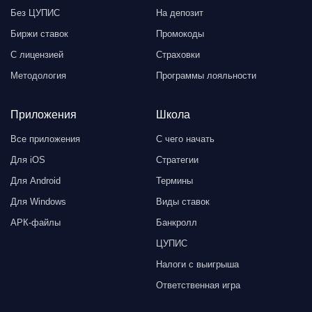
Без ЦУПИС
На депозит
Биржи ставок
Промокоды
С лицензией
Страховки
Методология
Программы лояльности
Приложения
Школа
Все приложения
С чего начать
Для iOS
Стратегии
Для Android
Термины
Для Windows
Виды ставок
АРК-файлы
Банкролл
ЦУПИС
Налоги с выигрыша
Ответственная игра