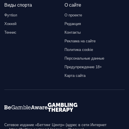
Виды спорта
О сайте
Футбол
О проекте
Хоккей
Редакция
Теннис
Контакты
Реклама на сайте
Политика cookie
Персональные данные
Предупреждение 18+
Карта сайта
Сетевое издание «Беттинг Центр» (адрес в сети Интернет