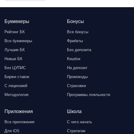
Букмекеры
Бонусы
Рейтинг БК
Все бонусы
Все букмекеры
Фрибеты
Лучшие БК
Без депозита
Новые БК
Кешбэк
Без ЦУПИС
На депозит
Биржи ставок
Промокоды
С лицензией
Страховки
Методология
Программы лояльности
Приложения
Школа
Все приложения
С чего начать
Для iOS
Стратегии