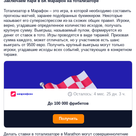
Заключаем пари в БК Марафон на тотализаторе
Тотализатор в Марафон – это игра, в которой необходимо составить
прогнозы матчей, заранее подобранных букмекером. Некоторые
называют его суперэкспрессом из-за схожих общих правил. Игроки,
верно, угадавшие определенное количество исходов, получать
крупную сумму. Выигрыш, называемый пулом, формируется из
денег от ставок в тото. Игры проводятся в виде тиражей. Призовая
сумма каждого, может отличаться, но у участников есть шанс
выиграть от 9500 евро. Получить крупный выигрыш могут только
игроки, угадавшие исходы всех событий, участвующих в конкретном
тираже.
Осталось: 4 мес. 25 дн. 3 ч.
До 100 000 фрибетов
Получить
Делать ставки в тотализаторе в Marathon могут совершеннолетние