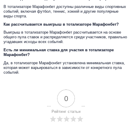
В тотализаторе Марафонбет доступны различные виды спортивных
событий, включая футбол, теннис, хоккей и другие популярные
виды спорта.
Как рассчитывается выигрыш в тотализаторе Марафонбет?
Выигрыш в тотализаторе Марафонбет рассчитывается на основе
общего пула ставок и распределяется среди участников, правильно
угадавших исходы всех событий.
Есть ли минимальная ставка для участия в тотализаторе
Марафонбет?
Да, в тотализаторе Марафонбет установлена минимальная ставка,
которая может варьироваться в зависимости от конкретного пула
событий.
0
Рейтинг статьи