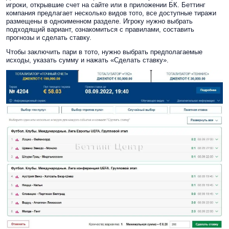
игроки, открывшие счет на сайте или в приложении БК. Беттинг
компания предлагает несколько видов тото, все доступные тиражи
размещены в одноименном разделе. Игроку нужно выбрать
подходящий вариант, ознакомиться с правилами, составить
прогнозы и сделать ставку.
Чтобы заключить пари в тото, нужно выбрать предполагаемые
исходы, указать сумму и нажать «Сделать ставку».