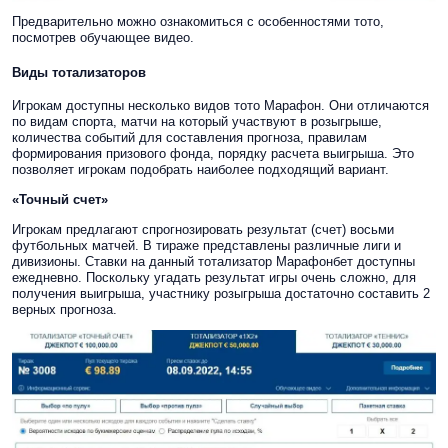
Предварительно можно ознакомиться с особенностями тото,
посмотрев обучающее видео.
Виды тотализаторов
Игрокам доступны несколько видов тото Марафон. Они отличаются
по видам спорта, матчи на который участвуют в розыгрыше,
количества событий для составления прогноза, правилам
формирования призового фонда, порядку расчета выигрыша. Это
позволяет игрокам подобрать наиболее подходящий вариант.
«Точный счет»
Игрокам предлагают спрогнозировать результат (счет) восьми
футбольных матчей. В тираже представлены различные лиги и
дивизионы. Ставки на данный тотализатор Марафонбет доступны
ежедневно. Поскольку угадать результат игры очень сложно, для
получения выигрыша, участнику розыгрыша достаточно составить 2
верных прогноза.