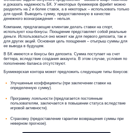
и доказать надежность БК. У некоторых букмекеров фрибет можно
разделить на 2 и более ставок, а в некоторых – использовать только
для одной. Выводить сумму, предоставленную в качестве
денежного вознаграждения – нельзя.
Компании, предлагающие клиентам делать ставки на спорт,
используют кэш-бонусы. Поощрение представляет собой реальные
деньги. Использоваться оно может как для первого депозита, так и
для других акций. Основная цель поощрения – отыгрыш суммы для
ее вывода в будущем.
В БК имеются и бонусы без депозита. Сумма поступает на счет
беттера, вследствие создания аккаунта. В этом случае, условия по
пополнению баланса отсутствуют.
Букмекерская контора может предложить следующие типы бонусов:
Улучшенные коэффициенты (при заключении ставки на
определенную сумму).
Программу лояльности (предлагается постоянным
пользователям, заключается в повышении статуса вследствие
игровой активности).
Страховку (предоставление гарантии возвращения суммы при
неверном прогнозе).