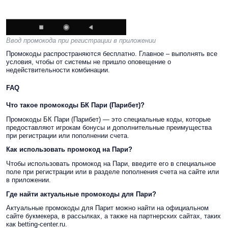
Ввод промокода при регистрации в приложении
Промокоды распространяются бесплатно. Главное – выполнять все
условия, чтобы от системы не пришло оповещение о
недействительности комбинации.
FAQ
Что такое промокоды БК Пари (Парибет)?
Промокоды БК Пари (Парибет) — это специальные коды, которые
предоставляют игрокам бонусы и дополнительные преимущества
при регистрации или пополнении счета.
Как использовать промокод на Пари?
Чтобы использовать промокод на Пари, введите его в специальное
поле при регистрации или в разделе пополнения счета на сайте или
в приложении.
Где найти актуальные промокоды для Пари?
Актуальные промокоды для Парит можно найти на официальном
сайте букмекера, в рассылках, а также на партнерских сайтах, таких
как betting-center.ru.