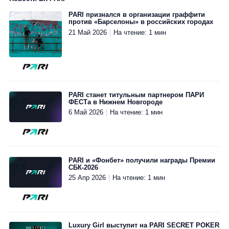
PARI признался в организации граффити
против «Барселоны» в российских городах
21 Май 2026
На чтение: 1 мин
PARI станет титульным партнером ПАРИ
ФЕСТа в Нижнем Новгороде
6 Май 2026
На чтение: 1 мин
PARI и «Фонбет» получили награды Премии
СБК-2026
25 Апр 2026
На чтение: 1 мин
Luxury Girl выступит на PARI SECRET POKER