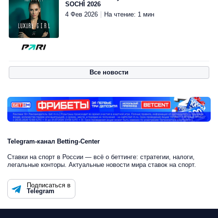
SOCHI 2026
4 Фев 2026
На чтение: 1 мин
Все новости
Telegram-канал Betting-Center
Ставки на спорт в России — всё о беттинге: стратегии, налоги,
легальные конторы. Актуальные новости мира ставок на спорт.
Подписаться в
Telegram