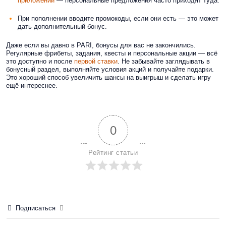
приложении
— персональные предложения часто приходят туда.
При пополнении вводите промокоды, если они есть — это может
дать дополнительный бонус.
Даже если вы давно в PARI, бонусы для вас не закончились.
Регулярные фрибеты, задания, квесты и персональные акции — всё
это доступно и после
первой ставки
. Не забывайте заглядывать в
бонусный раздел, выполняйте условия акций и получайте подарки.
Это хороший способ увеличить шансы на выигрыш и сделать игру
ещё интереснее.
0
Рейтинг статьи
Подписаться