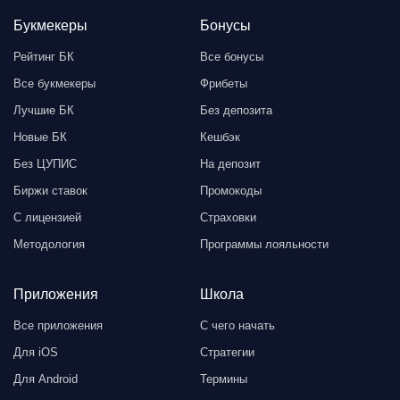
Букмекеры
Бонусы
Рейтинг БК
Все бонусы
Все букмекеры
Фрибеты
Лучшие БК
Без депозита
Новые БК
Кешбэк
Без ЦУПИС
На депозит
Биржи ставок
Промокоды
С лицензией
Страховки
Методология
Программы лояльности
Приложения
Школа
Все приложения
С чего начать
Для iOS
Стратегии
Для Android
Термины