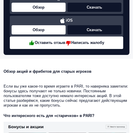
Обзор
Скачать
iOS
Обзор
Скачать
Оставить отзыв
Написать жалобу
Обзор акций и фрибетов для старых игроков
Если вы уже какое-то время играете в PARI, то наверняка заметили:
бонусы здесь получают не только новички. Постоянным
пользователям тоже доступно немало интересных акций. В этой
статье разберёмся, какие бонусы сейчас предлагают действующим
игрокам и как их не пропустить.
Что интересного есть для «старичков» в PARI?