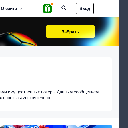
О сайте
Вход
сками имущественных потерь. Данным сообщением
венность самостоятельно.