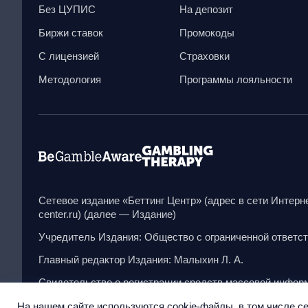
Без ЦУПИС
На депозит
Биржи ставок
Промокоды
С лицензией
Страховки
Методология
Программы лояльности
Сетевое издание «Беттинг Центр» (адрес в сети Интернет 
сenter.ru) (далее — Издание)
Учредитель Издания: Общество с ограниченной ответс
Главный редактор Издания: Малыхин Л. А.
Свидетельство о регистрации средств массовой инфор
выдано Федеральной службой по надзору в сфере связ
На нашем сайте используются cookie-файлы, в том числе с