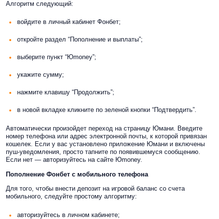
Алгоритм следующий:
войдите в личный кабинет Фонбет;
откройте раздел “Пополнение и выплаты”;
выберите пункт “Юmoney”;
укажите сумму;
нажмите клавишу “Продолжить”;
в новой вкладке кликните по зеленой кнопки “Подтвердить”.
Автоматически произойдет переход на страницу Юмани. Введите
номер телефона или адрес электронной почты, к которой привязан
кошелек. Если у вас установлено приложение Юмани и включены
пуш-уведомления, просто тапните по появившемуся сообщению.
Если нет — авторизуйтесь на сайте Юmoney.
Пополнение Фонбет с мобильного телефона
Для того, чтобы внести депозит на игровой баланс со счета
мобильного, следуйте простому алгоритму:
авторизуйтесь в личном кабинете;