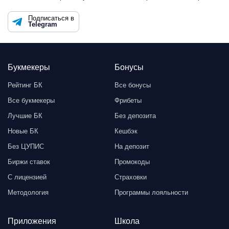
Подписаться в
Telegram
Букмекеры
Бонусы
Рейтинг БК
Все бонусы
Все букмекеры
Фрибеты
Лучшие БК
Без депозита
Новые БК
Кешбэк
Без ЦУПИС
На депозит
Биржи ставок
Промокоды
С лицензией
Страховки
Методология
Программы лояльности
Приложения
Школа