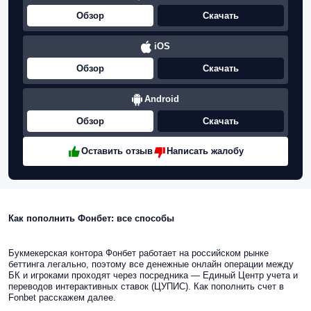
Обзор
Скачать
iOS
Обзор
Скачать
Android
Обзор
Скачать
Оставить отзыв
Написать жалобу
Как пополнить Фонбет: все способы
Букмекерская контора Фонбет работает на российском рынке
беттинга легально, поэтому все денежные онлайн операции между
БК и игроками проходят через посредника — Единый Центр учета и
переводов интерактивных ставок (ЦУПИС). Как пополнить счет в
Fonbet расскажем далее.