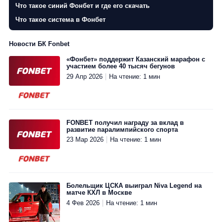
Что такое синий Фонбет и где его скачать
Что такое система в Фонбет
Новости БК Fonbet
«Фонбет» поддержит Казанский марафон с
участием более 40 тысяч бегунов
29 Апр 2026
На чтение: 1 мин
FONBET получил награду за вклад в
развитие паралимпийского спорта
23 Мар 2026
На чтение: 1 мин
Болельщик ЦСКА выиграл Niva Legend на
матче КХЛ в Москве
4 Фев 2026
На чтение: 1 мин