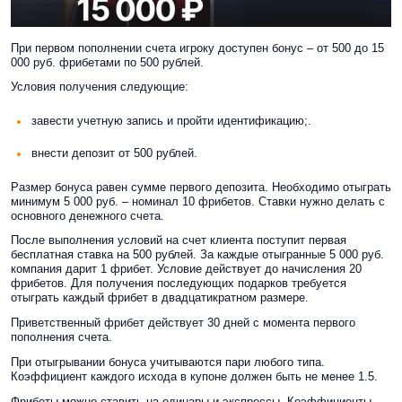
При первом пополнении счета игроку доступен бонус – от 500 до 15
000 руб. фрибетами по 500 рублей.
Условия получения следующие:
завести учетную запись и пройти идентификацию;.
внести депозит от 500 рублей.
Размер бонуса равен сумме первого депозита. Необходимо отыграть
минимум 5 000 руб. – номинал 10 фрибетов. Ставки нужно делать с
основного денежного счета.
После выполнения условий на счет клиента поступит первая
бесплатная ставка на 500 рублей. За каждые отыгранные 5 000 руб.
компания дарит 1 фрибет. Условие действует до начисления 20
фрибетов. Для получения последующих подарков требуется
отыграть каждый фрибет в двадцатикратном размере.
Приветственный фрибет действует 30 дней с момента первого
пополнения счета.
При отыгрывании бонуса учитываются пари любого типа.
Коэффициент каждого исхода в купоне должен быть не менее 1.5.
Фрибеты можно ставить на одинары и экспрессы. Коэффициенты