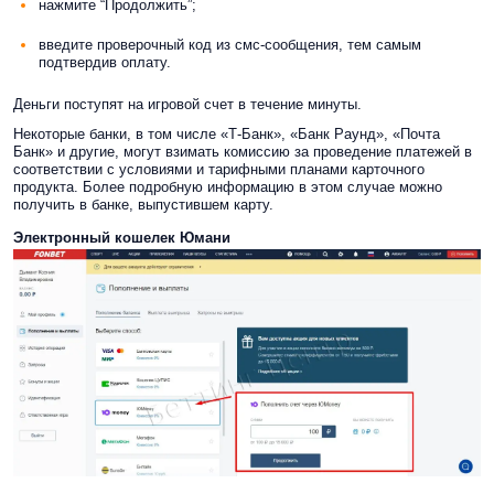
нажмите “Продолжить”;
введите проверочный код из смс-сообщения, тем самым
подтвердив оплату.
Деньги поступят на игровой счет в течение минуты.
Некоторые банки, в том числе «Т-Банк», «Банк Раунд», «Почта
Банк» и другие, могут взимать комиссию за проведение платежей в
соответствии с условиями и тарифными планами карточного
продукта. Более подробную информацию в этом случае можно
получить в банке, выпустившем карту.
Электронный кошелек Юмани