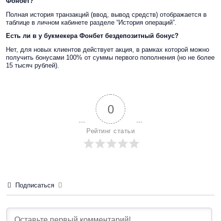
Фонбет?
Полная история транзакций (ввод, вывод средств) отображается в
таблице в личном кабинете разделе “История операций”.
Есть ли в у букмекера Фонбет бездепозитный бонус?
Нет, для новых клиентов действует акция, в рамках которой можно
получить бонусами 100% от суммы первого пополнения (но не более
15 тысяч рублей).
0
Рейтинг статьи
Подписаться