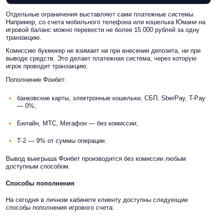
Отдельные ограничения выставляют сами платежные системы.
Например, со счета мобильного телефона или кошелька Юмани на
игровой баланс можно перевести не более 15 000 рублей за одну
транзакцию.
Комиссию букмекер не взимает ни при внесении депозита, ни при
выводе средств. Это делает платежная система, через которую
игрок проводит транзакцию.
Пополнение Фонбет:
банковские карты, электронные кошельки, СБП, SberPay, T-Pay
— 0%;
Билайн, МТС, Мегафон — без комиссии;
Т-2 — 9% от суммы операции.
Вывод выигрыша Фонбет производится без комиссии любым
доступным способом.
Способы пополнения
На сегодня в личном кабинете клиенту доступны следующие
способы пополнения игрового счета: