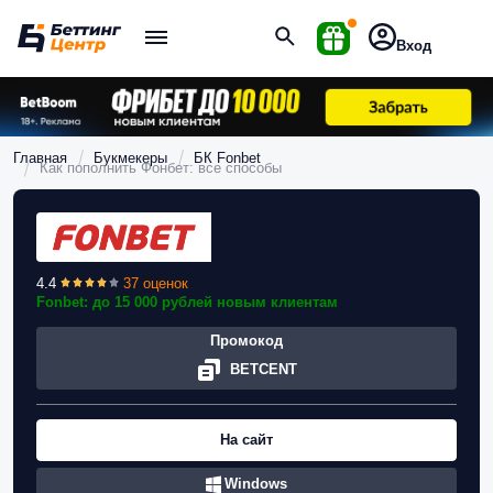
Вход
Главная
Букмекеры
БК Fonbet
Как пополнить Фонбет: все способы
4.4
37 оценок
Fonbet: до 15 000 рублей новым клиентам
Промокод
BETCENT
На сайт
Windows