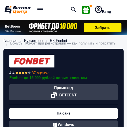
Вход
Главная
Букмекеры
БК Fonbet
Бонусы Фонбет при регистрации — как получить и потратить
4.4
37 оценок
Fonbet: до 15 000 рублей новым клиентам
Промокод
BETCENT
На сайт
Windows