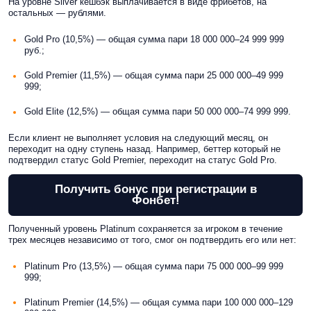
На уровне Silver кешбэк выплачивается в виде фрибетов, на
остальных — рублями.
Gold Pro (10,5%) — общая сумма пари 18 000 000–24 999 999
руб.;
Gold Premier (11,5%) — общая сумма пари 25 000 000–49 999
999;
Gold Elite (12,5%) — общая сумма пари 50 000 000–74 999 999.
Если клиент не выполняет условия на следующий месяц, он
переходит на одну ступень назад. Например, беттер который не
подтвердил статус Gold Premier, переходит на статус Gold Pro.
Получить бонус при регистрации в
Фонбет!
Полученный уровень Platinum сохраняется за игроком в течение
трех месяцев независимо от того, смог он подтвердить его или нет:
Platinum Pro (13,5%) — общая сумма пари 75 000 000–99 999
999;
Platinum Premier (14,5%) — общая сумма пари 100 000 000–129