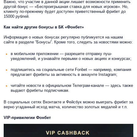
Важно, что участие в данной акции лишает возможности применить
другой бонус — «Беспроигрышная ставка для новых игроков». Но,
клиенту по-прежнему будет доступен приветственный фрибет до
15000 рублей.
Как найти другие бонусы в БК «Фонбет»
Информация о новых бонусах регулярно публикуется на нашем
сайте в разделе “Бонусы”. Кроме того, следить за новостями можно:
в мобильном приложении — разрешите отправку пуш-
уведомлений, и узнавайте первыми о новых акциях и конкурсах;
подпишитесь на социальные сети Fonbet — например, компания
предлагает фрибеты за активность в аккаунте Instagram;
читайте новости в официальном Телеграм-канале — здесь также
выдают фрибеты подписчикам.
В социальных сетях Вконтакте и Фейсбук можно выиграть фрибет за
верно угаданный исход матча, количество золотых медалей и т.п.
VIP-привилегии Фонбет