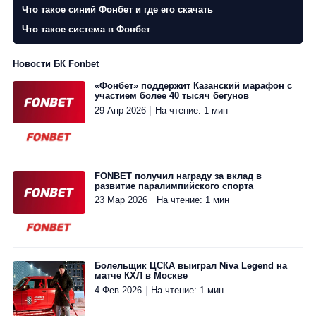
Что такое синий Фонбет и где его скачать
Что такое система в Фонбет
Новости БК Fonbet
«Фонбет» поддержит Казанский марафон с
участием более 40 тысяч бегунов
29 Апр 2026
На чтение: 1 мин
FONBET получил награду за вклад в
развитие паралимпийского спорта
23 Мар 2026
На чтение: 1 мин
Болельщик ЦСКА выиграл Niva Legend на
матче КХЛ в Москве
4 Фев 2026
На чтение: 1 мин