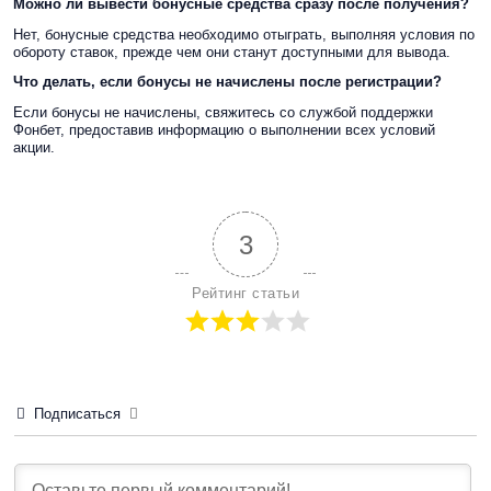
Можно ли вывести бонусные средства сразу после получения?
Нет, бонусные средства необходимо отыграть, выполняя условия по
обороту ставок, прежде чем они станут доступными для вывода.
Что делать, если бонусы не начислены после регистрации?
Если бонусы не начислены, свяжитесь со службой поддержки
Фонбет, предоставив информацию о выполнении всех условий
акции.
3
Рейтинг статьи
Подписаться