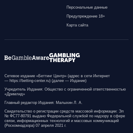
Персональные данные
Предупреждение 18+
Карта сайта
Сетевое издание «Беттинг Центр» (адрес в сети Интернет
— https://betting-сenter.ru) (далее — Издание)
Учредитель Издания: Общество с ограниченной ответственностью
«Дримлид»
Главный редактор Издания: Малыхин Л. А.
Свидетельство о регистрации средств массовой информации: Эл
№ ФС77-80791 выдано Федеральной службой по надзору в сфере
связи, информационных технологий и массовых коммуникаций
(Роскомнадзора) 07 апреля 2021 г.