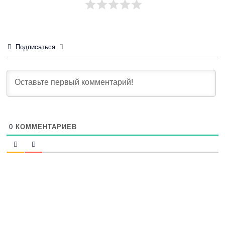
Подписаться
0
КОММЕНТАРИЕВ