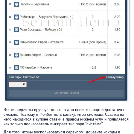
Вести подсчеты вручную долго, а для новичков еще и достаточно
сложно. Поэтому в Фонбет есть калькулятор системы. Ссылка на
него находится в купоне ставки в правом нижнем углу и появляется
как только пользователь выбирает тип пари “система”.
Для того, чтобы воспользоваться сервисом, добавьте исходы в