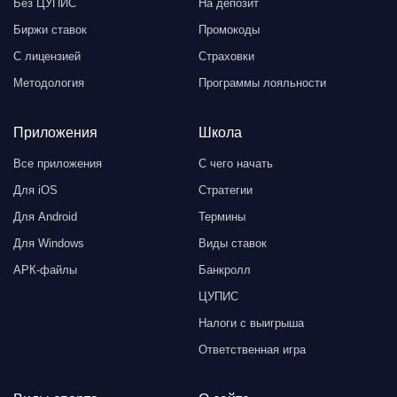
Без ЦУПИС
На депозит
Биржи ставок
Промокоды
С лицензией
Страховки
Методология
Программы лояльности
Приложения
Школа
Все приложения
С чего начать
Для iOS
Стратегии
Для Android
Термины
Для Windows
Виды ставок
АРК-файлы
Банкролл
ЦУПИС
Налоги с выигрыша
Ответственная игра