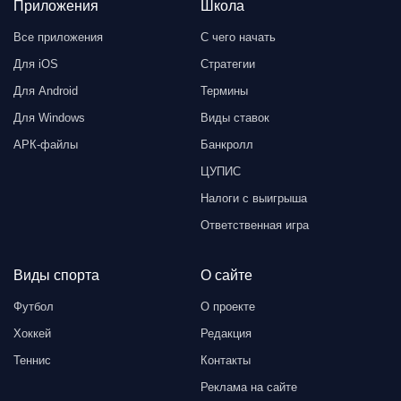
Приложения
Школа
Все приложения
С чего начать
Для iOS
Стратегии
Для Android
Термины
Для Windows
Виды ставок
АРК-файлы
Банкролл
ЦУПИС
Налоги с выигрыша
Ответственная игра
Виды спорта
О сайте
Футбол
О проекте
Хоккей
Редакция
Теннис
Контакты
Реклама на сайте