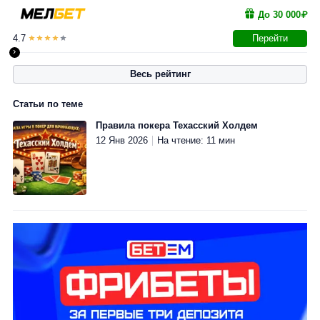
До 30 000₽
4.7
Перейти
›
Весь рейтинг
0.0
2.4
До 15
До 25
5000₽
3000₽
До
500₽
До 18
До
000 ₽
000₽
3000₽
000₽
2000₽
4.5
4.4
4.5
Статьи по теме
4.3
4.7
4.3
4.3
4.5
Правила покера Техасский Холдем
12 Янв 2026
На чтение: 11 мин
Перейти
Перейти
›
›
Перейти
Перейти
Перейти
Перейти
Перейти
Перейти
Перейти
Перейти
›
›
›
›
›
›
›
›