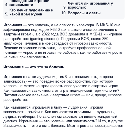
последствия игровой
Лечится ли игромания у
зависимости
взрослых
Кто лечит лудоманию и
Вопросы и оветы
какой врач нужен
Игромания — это болезнь, а не слабость характера. В МКБ-10 она
зафиксирована под кодом F63.0 как «патологическое влечение к
азартным играм», а с 2022 года ВОЗ добавила в МКБ-11 и «игровое
расстройство» (gaming disorder). По данным ВОЗ, около 350
миллионов человек в мире страдают от игровой зависимости.
Лечение игромании возможно, но требует профессиональной
помощи — «просто не играть» не работает, как не работает «просто
не пить» при алкоголизме.
Игромания — что это за болезнь
Игромания (она же лудомания, гемблинг-зависимость, игорная
зависимость) — это поведенческое расстройство, при котором
человек не может контролировать свое участие в азартных играх.
Как называется зависимость от игр в медицинской терминологии?
Патологическое влечение к азартным играм — или, проще, игровое
расстройство.
Как называется игромания в быту — лудомания, игровая
зависимость, гемблинг. Как называются игроманы — лудоманы,
лудики, гемблеры. Но за сленгом скрывается вполне конкретный
диагноз. Игромания — это болезнь или зависимость? И то, и другое.
Зависимость — это и есть болезнь. Мозг игромана перестраивается