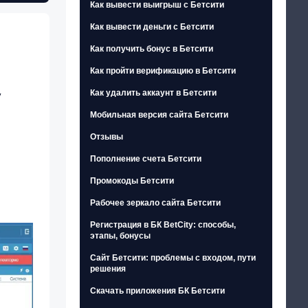
Как вывести выигрыш с Бетсити
Как вывести деньги с Бетсити
Как получить бонус в Бетсити
Как пройти верификацию в Бетсити
Как удалить аккаунт в Бетсити
у
Мобильная версия сайта Бетсити
Отзывы
Пополнение счета Бетсити
Промокоды Бетсити
Рабочее зеркало сайта Бетсити
Регистрация в БК BetCity: способы,
этапы, бонусы
Сайт Бетсити: проблемы с входом, пути
решения
Скачать приложения БК Бетсити