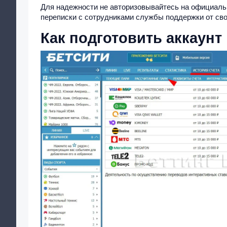
Для надежности не авторизовывайтесь на официальн
переписки с сотрудниками службы поддержки от свое
Как подготовить аккаунт