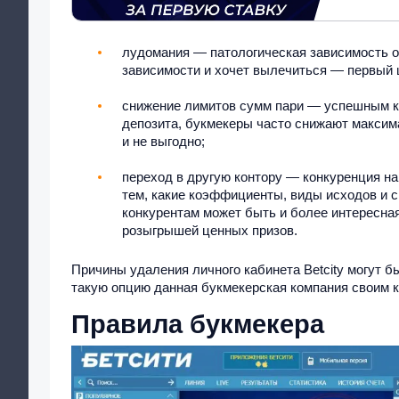
лудомания — патологическая зависимость от
зависимости и хочет вылечиться — первый ш
снижение лимитов сумм пари — успешным кл
депозита, букмекеры часто снижают максима
и не выгодно;
переход в другую контору — конкуренция на
тем, какие коэффициенты, виды исходов и с
конкурентам может быть и более интересна
розыгрышей ценных призов.
Причины удаления личного кабинета Betcity могут 
такую опцию данная букмекерская компания своим 
Правила букмекера