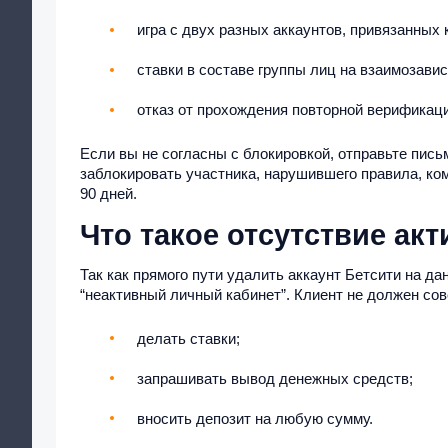
игра с двух разных аккаунтов, привязанных 
ставки в составе группы лиц на взаимозави
отказ от прохождения повторной верификаци
Если вы не согласны с блокировкой, отправьте пись
заблокировать участника, нарушившего правила, ком
90 дней.
Что такое отсутствие ак
Так как прямого пути удалить аккаунт Бетсити на д
“неактивный личный кабинет”. Клиент не должен со
делать ставки;
запрашивать вывод денежных средств;
вносить депозит на любую сумму.