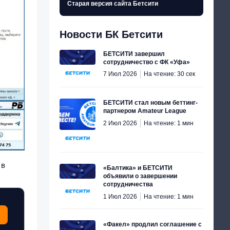
Старая версия сайта Бетсити
Новости БК Бетсити
БЕТСИТИ завершил
сотрудничество с ФК «Уфа»
7 Июл 2026
На чтение: 30 сек
БЕТСИТИ стал новым беттинг-
партнером Amateur League
2 Июл 2026
На чтение: 1 мин
 в
«Балтика» и БЕТСИТИ
объявили о завершении
сотрудничества
1 Июл 2026
На чтение: 1 мин
«Факел» продлил соглашение с