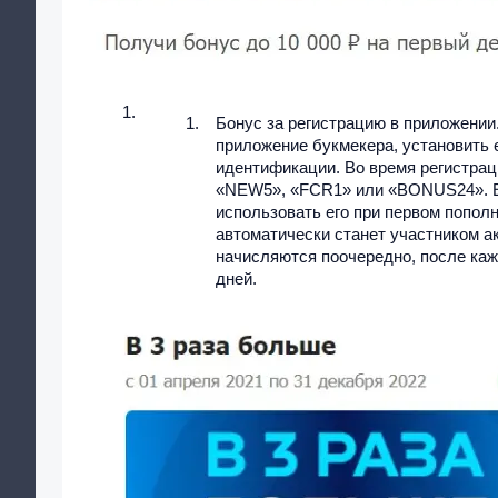
Бонус за регистрацию в приложении.
приложение букмекера, установить е
идентификации. Во время регистра
«NEW5», «FCR1» или «BONUS24». Ес
использовать его при первом пополн
автоматически станет участником а
начисляются поочередно, после каж
дней.