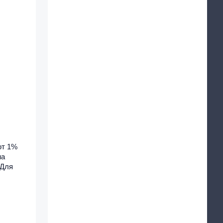
от 1%
на
 Для