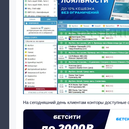
На сегодняшний день клиентам конторы доступные