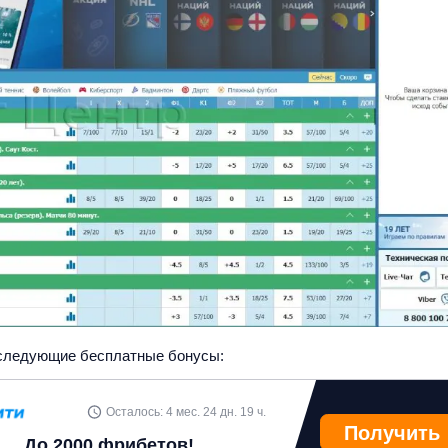
 следующие бесплатные бонусы:
Осталось: 4 мес. 24 дн. 19 ч.
Получить
До 2000 фрибетов!