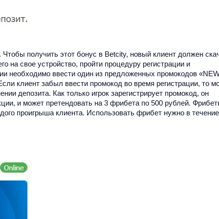
 Чтобы получить этот бонус в Betcity, новый клиент должен ска
го на свое устройство, пройти процедуру регистрации и
ции необходимо ввести один из предложенных промокодов «NEW
ли клиент забыл ввести промокод во время регистрации, то м
ении депозита. Как только игрок зарегистрирует промокод, он
кции, и может претендовать на 3 фрибета по 500 рублей. Фрибе
дого проигрыша клиента. Использовать фрибет нужно в течение