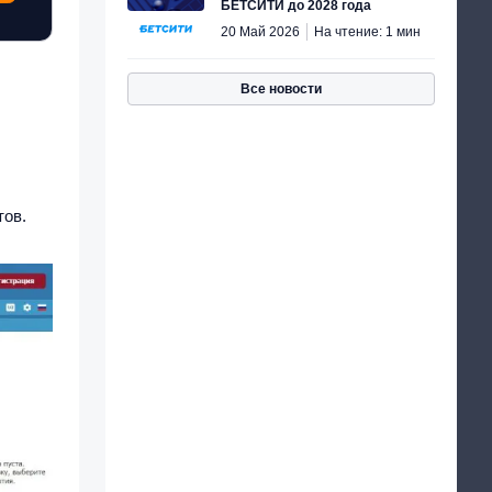
БЕТСИТИ до 2028 года
20 Май 2026
На чтение: 1 мин
Все новости
тов.