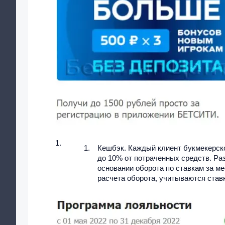
Кешбэк. Каждый клиент букмекерско
до 10% от потраченных средств. Раз
основании оборота по ставкам за м
расчета оборота, учитываются ставк