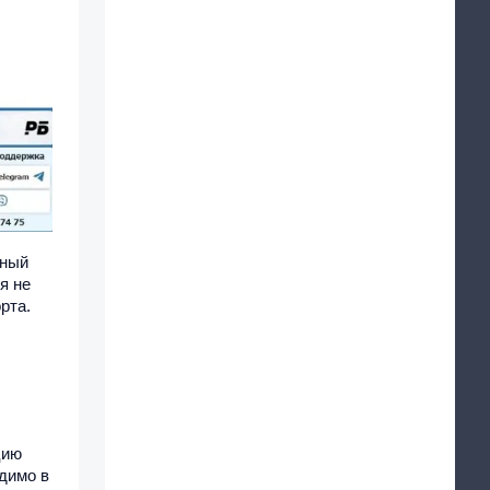
нный
я не
рта.
цию
одимо в