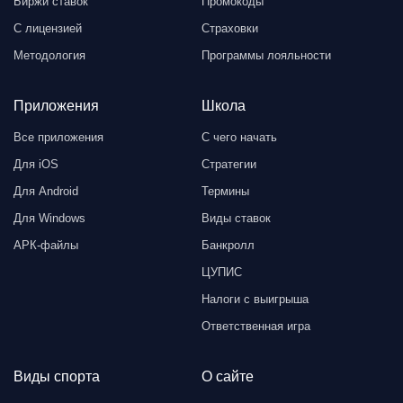
Биржи ставок
Промокоды
С лицензией
Страховки
Методология
Программы лояльности
Приложения
Школа
Все приложения
С чего начать
Для iOS
Стратегии
Для Android
Термины
Для Windows
Виды ставок
АРК-файлы
Банкролл
ЦУПИС
Налоги с выигрыша
Ответственная игра
Виды спорта
О сайте