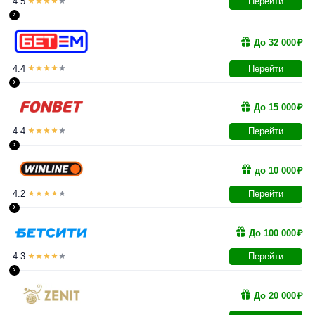
4.5
Перейти
›
До 32 000₽
4.4
Перейти
›
До 15 000₽
4.4
Перейти
›
до 10 000₽
4.2
Перейти
›
До 100 000₽
4.3
Перейти
›
До 20 000₽