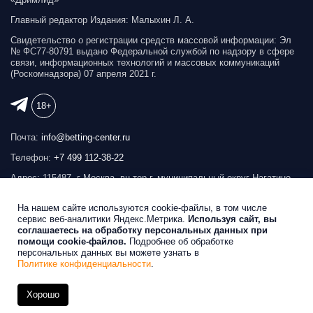
Главный редактор Издания: Малыхин Л. А.
Свидетельство о регистрации средств массовой информации: Эл
№ ФС77-80791 выдано Федеральной службой по надзору в сфере
связи, информационных технологий и массовых коммуникаций
(Роскомнадзора) 07 апреля 2021 г.
18+
Почта:
info@betting-center.ru
Телефон:
+7 499 112-38-22
Адрес: 115487, г Москва, вн.тер.г. муниципальный округ Нагатино-
Садовники, ул Нагатинская, д. 22, к. 1
На нашем сайте используются cookie-файлы, в том числе
Реклама на сайте
сервис веб-аналитики Яндекс.Метрика.
Используя сайт, вы
соглашаетесь на обработку персональных данных при
помощи cookie-файлов.
Подробнее об обработке
Беттинг Центр © 2026
персональных данных вы можете узнать в
Политике конфиденциальности
.
Продвижение сайта
SEOBRO
Хорошо