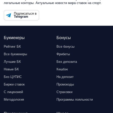
легальные конторы. Актуальные новости мира ставок на спорт.
Подписаться в
Telegram
Букмекеры
Бонусы
Рейтинг БК
Все бонусы
Все букмекеры
Фрибеты
Лучшие БК
Без депозита
Новые БК
Кешбэк
Без ЦУПИС
На депозит
Биржи ставок
Промокоды
С лицензией
Страховки
Методология
Программы лояльности