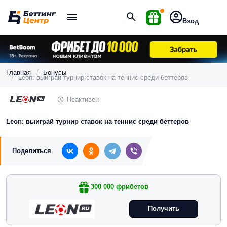
Вход
Главная
Бонусы
Leon: выиграй турнир ставок на теннис среди беттеров
Неактивен
Leon: выиграй турнир ставок на теннис среди беттеров
Поделиться
300 000 фрибетов
Получить