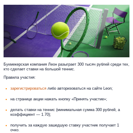
Букмекерская компания Леон разыграет 300 тысяч рублей среди тех,
кто сделает ставки на большой теннис.
Правила участия:
зарегистрироваться
либо авторизоваться на сайте Leon;
на странице акции нажать кнопку «Принять участие»;
делать ставки на теннис (минимальная сумма 300 рублей, а
коэффициент — 1.70);
получить за каждую зашедшую ставку участник получает 1
очко.