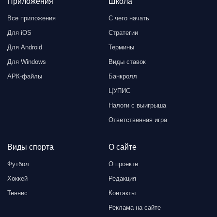
Приложения
Школа
Все приложения
С чего начать
Для iOS
Стратегии
Для Android
Термины
Для Windows
Виды ставок
АРК-файлы
Банкролл
ЦУПИС
Налоги с выигрыша
Ответственная игра
Виды спорта
О сайте
Футбол
О проекте
Хоккей
Редакция
Теннис
Контакты
Реклама на сайте