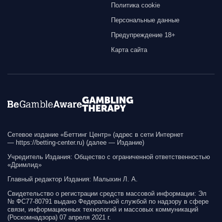
Политика cookie
Персональные данные
Предупреждение 18+
Карта сайта
Сетевое издание «Беттинг Центр» (адрес в сети Интернет
— https://betting-сenter.ru) (далее — Издание)
Учредитель Издания: Общество с ограниченной ответственностью
«Дримлид»
Главный редактор Издания: Малыхин Л. А.
Свидетельство о регистрации средств массовой информации: Эл
№ ФС77-80791 выдано Федеральной службой по надзору в сфере
связи, информационных технологий и массовых коммуникаций
(Роскомнадзора) 07 апреля 2021 г.