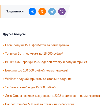
Поделиться
Другие бонусы
Leon: получи 1500 фрибетов за регистрацию
Тенниси Бет: новичкам до 18 000 рублей
BETBOOM: пройди квиз, сделай ставку и получи фрибет
Бетсити: до 100 000 рублей новым игрокам!
Winline: получай фрибеты за ставки и задания
1хСтавка: кешбэк до 15 000 рублей!
Лига Ставок: забери без депозита 2222 фрибетов - новым игрокам
Paribet: фрибет 500 руб за ставки на киберспорт