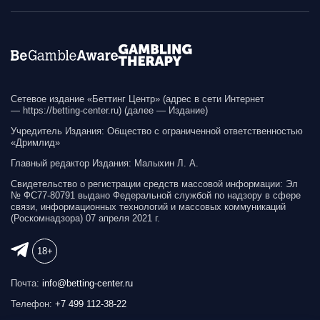
Сетевое издание «Беттинг Центр» (адрес в сети Интернет
— https://betting-сenter.ru) (далее — Издание)
Учредитель Издания: Общество с ограниченной ответственностью
«Дримлид»
Главный редактор Издания: Малыхин Л. А.
Свидетельство о регистрации средств массовой информации: Эл
№ ФС77-80791 выдано Федеральной службой по надзору в сфере
связи, информационных технологий и массовых коммуникаций
(Роскомнадзора) 07 апреля 2021 г.
18+
Почта:
info@betting-center.ru
Телефон:
+7 499 112-38-22