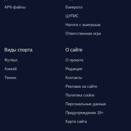
АРК-файлы
Банкролл
ЦУПИС
Налоги с выигрыша
Ответственная игра
Виды спорта
О сайте
Футбол
О проекте
Хоккей
Редакция
Теннис
Контакты
Реклама на сайте
Политика cookie
Персональные данные
Предупреждение 18+
Карта сайта