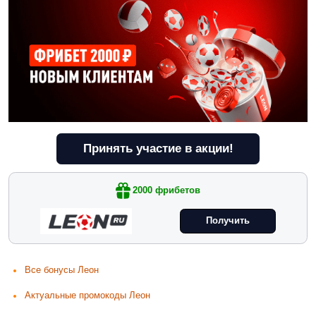
Принять участие в акции!
2000 фрибетов
Получить
Все бонусы Леон
Актуальные промокоды Леон