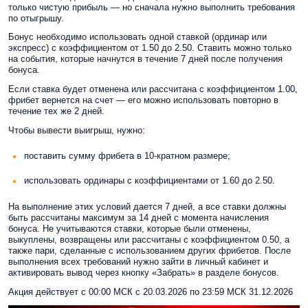
только чистую прибыль — но сначала нужно выполнить требования
по отыгрышу.
Бонус необходимо использовать одной ставкой (ординар или
экспресс) с коэффициентом от 1.50 до 2.50. Ставить можно только
на события, которые начнутся в течение 7 дней после получения
бонуса.
Если ставка будет отменена или рассчитана с коэффициентом 1.00,
фрибет вернется на счет — его можно использовать повторно в
течение тех же 2 дней.
Чтобы вывести выигрыш, нужно:
поставить сумму фрибета в 10-кратном размере;
использовать ординары с коэффициентами от 1.60 до 2.50.
На выполнение этих условий дается 7 дней, а все ставки должны
быть рассчитаны максимум за 14 дней с момента начисления
бонуса. Не учитываются ставки, которые были отменены,
выкуплены, возвращены или рассчитаны с коэффициентом 0.50, а
также пари, сделанные с использованием других фрибетов. После
выполнения всех требований нужно зайти в личный кабинет и
активировать вывод через кнопку «Забрать» в разделе бонусов.
Акция действует с 00:00 МСК с 20.03.2026 по 23:59 МСК 31.12.2026