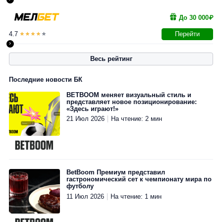
До 30 000₽
4.7
Перейти
›
Весь рейтинг
0.0
2.4
До 15
До 25
5000₽
3000₽
До
500₽
До 18
До
000 ₽
000₽
3000₽
000₽
2000₽
4.5
4.4
4.5
Последние новости БК
4.3
4.7
4.3
4.3
4.5
BETBOOM меняет визуальный стиль и
представляет новое позиционирование:
Перейти
Перейти
«Здесь играют!»
›
›
21 Июл 2026
На чтение: 2 мин
Перейти
Перейти
Перейти
Перейти
Перейти
Перейти
Перейти
Перейти
›
›
›
›
›
›
›
›
BetBoom Премиум представил
гастрономический сет к чемпионату мира по
футболу
11 Июл 2026
На чтение: 1 мин