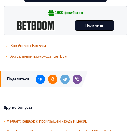
1000 фрибетов
Получить
Все бонусы БетБум
Актуальные промокоды БетБум
Поделиться
Другие бонусы
Мелбет: кешбэк с проигрышей каждый месяц