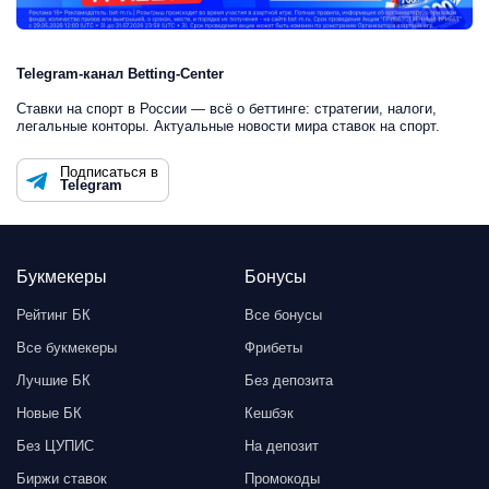
Telegram-канал Betting-Center
Ставки на спорт в России — всё о беттинге: стратегии, налоги,
легальные конторы. Актуальные новости мира ставок на спорт.
Подписаться в
Telegram
Букмекеры
Бонусы
Рейтинг БК
Все бонусы
Все букмекеры
Фрибеты
Лучшие БК
Без депозита
Новые БК
Кешбэк
Без ЦУПИС
На депозит
Биржи ставок
Промокоды