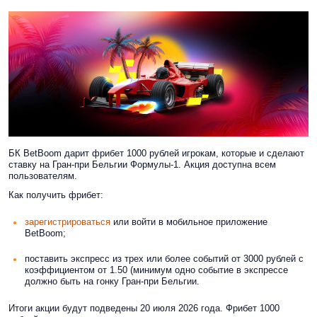
БК BetBoom дарит фрибет 1000 рублей игрокам, которые и сделают
ставку на Гран-при Бельгии Формулы-1. Акция доступна всем
пользователям.
Как получить фрибет:
зарегистрироваться
или войти в мобильное приложение
BetBoom;
поставить экспресс из трех или более событий от 3000 рублей с
коэффициентом от 1.50 (минимум одно событие в экспрессе
должно быть на гонку Гран-при Бельгии.
Итоги акции будут подведены 20 июля 2026 года. Фрибет 1000