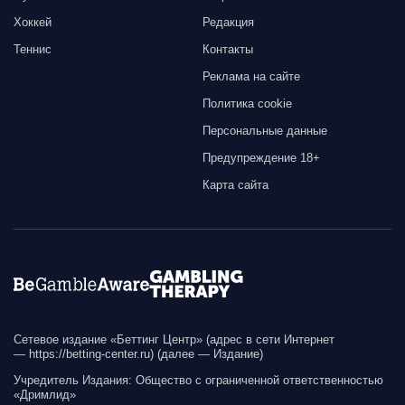
Хоккей
Редакция
Теннис
Контакты
Реклама на сайте
Политика cookie
Персональные данные
Предупреждение 18+
Карта сайта
Сетевое издание «Беттинг Центр» (адрес в сети Интернет
— https://betting-сenter.ru) (далее — Издание)
Учредитель Издания: Общество с ограниченной ответственностью
«Дримлид»