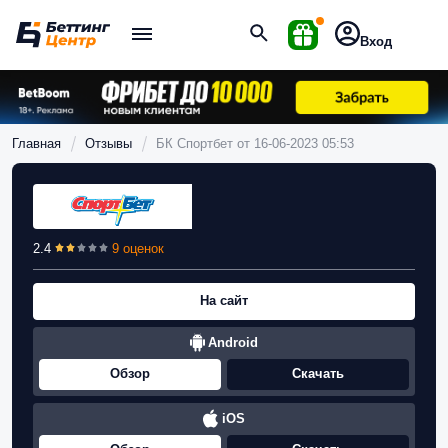
Вход
Главная
Отзывы
БК Спортбет от 16-06-2023 05:53
2.4
9 оценок
На сайт
Android
Обзор
Скачать
iOS