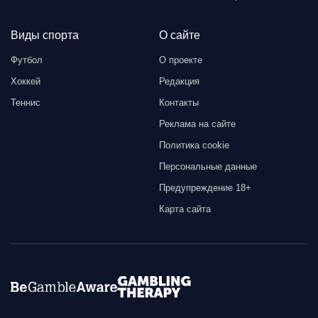
Виды спорта
О сайте
Футбол
О проекте
Хоккей
Редакция
Теннис
Контакты
Реклама на сайте
Политика cookie
Персональные данные
Предупреждение 18+
Карта сайта