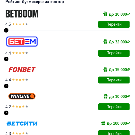
Рейтинг букмекерских контор
До 10 000₽
4.5
Перейти
›
До 32 000₽
4.4
Перейти
›
До 15 000₽
4.4
Перейти
›
до 10 000₽
4.2
Перейти
›
До 100 000₽
4.3
Перейти