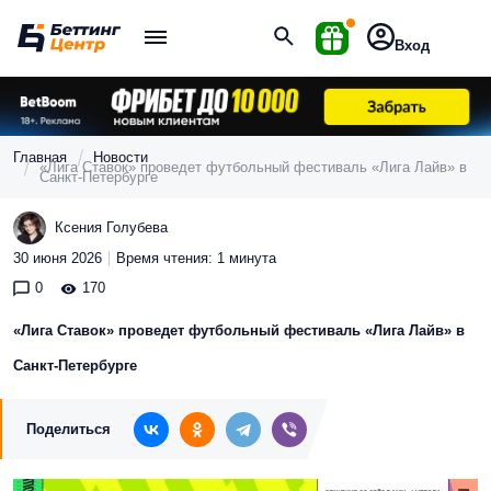
Вход
Главная
Новости
«Лига Ставок» проведет футбольный фестиваль «Лига Лайв» в
Санкт-Петербурге
Ксения Голубева
30 июня 2026
Время чтения: 1 минута
0
170
«Лига Ставок» проведет футбольный фестиваль «Лига Лайв» в
Санкт-Петербурге
Поделиться