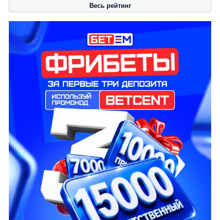
Весь рейтинг
0.0
2.4
До 15
До 25
5000₽
3000₽
До
500₽
До 18
До
000 ₽
000₽
3000₽
000₽
2000₽
4.5
4.4
4.5
4.3
4.7
4.3
4.3
4.5
Перейти
Перейти
›
›
Перейти
Перейти
Перейти
Перейти
Перейти
Перейти
Перейти
Перейти
›
›
›
›
›
›
›
›