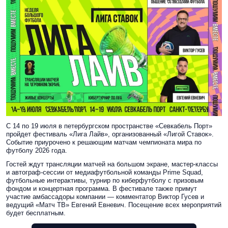
С 14 по 19 июля в петербургском пространстве «Севкабель Порт»
пройдет фестиваль «Лига Лайв», организованный «Лигой Ставок».
Событие приурочено к решающим матчам чемпионата мира по
футболу 2026 года.
Гостей ждут трансляции матчей на большом экране, мастер-классы
и автограф-сессии от медиафутбольной команды Prime Squad,
футбольные интерактивы, турнир по киберфутболу с призовым
фондом и концертная программа. В фестивале также примут
участие амбассадоры компании — комментатор Виктор Гусев и
ведущий «Матч ТВ» Евгений Евневич. Посещение всех мероприятий
будет бесплатным.