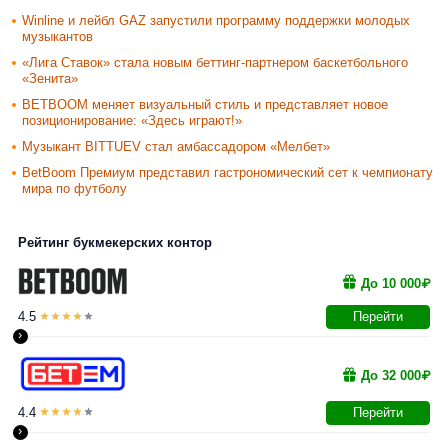
Winline и лейбл GAZ запустили программу поддержки молодых
музыкантов
«Лига Ставок» стала новым беттинг-партнером баскетбольного
«Зенита»
BETBOOM меняет визуальный стиль и представляет новое
позиционирование: «Здесь играют!»
Музыкант BITTUEV стал амбассадором «Мелбет»
BetBoom Премиум представил гастрономический сет к чемпионату
мира по футболу
Рейтинг букмекерских контор
До 10 000₽
4.5
Перейти
›
До 32 000₽
4.4
Перейти
›