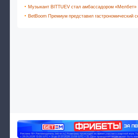
Музыкант BITTUEV стал амбассадором «Мелбет»
BetBoom Премиум представил гастрономический се