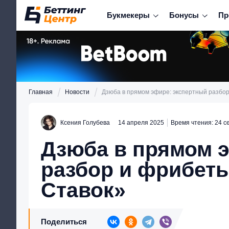
Букмекеры
Бонусы
Пр
Главная
Новости
Дзюба в прямом эфире: экспертный разбор
Ксения Голубева
14 апреля 2025
Время чтения: 24 с
Дзюба в прямом 
разбор и фрибеты
Ставок»
Поделиться