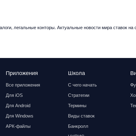
налоги, легальные конторы. Актуальные новости мира ставок на с
Приложения
Школа
В
Все приложения
С чего начать
Фу
Для iOS
Стратегии
Хо
Для Android
Термины
Те
Для Windows
Виды ставок
АРК-файлы
Банкролл