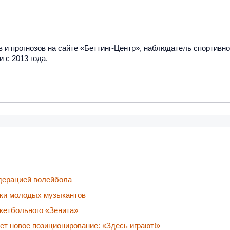
 и прогнозов на сайте «Беттинг-Центр», наблюдатель спортивно
 с 2013 года.
едерацией волейбола
жки молодых музыкантов
скетбольного «Зенита»
т новое позиционирование: «Здесь играют!»