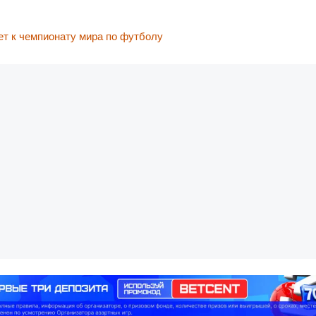
т к чемпионату мира по футболу