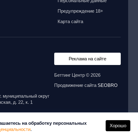
Персональные данные
Предупреждение 18+
Карта сайта
Реклама на сайте
Беттинг Центр © 2026
Продвижение сайта
SEOBRO
.г. муниципальный округ
кая, д. 22, к. 1
лашаетесь на обработку персональных
Хорошо
денциальности
.