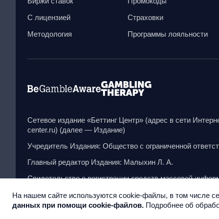
Биржи ставок
Промокоды
С лицензией
Страховки
Методология
Программы лояльности
Сетевое издание «Беттинг Центр» (адрес в сети Интернет 
сenter.ru) (далее — Издание)
Учредитель Издания: Общество с ограниченной ответс
Главный редактор Издания: Малыхин Л. А.
Свидетельство о регистрации средств массовой инфор
выдано Федеральной службой по надзору в сфере связ
На нашем сайте используются cookie-файлы, в том числе с
и массовых коммуникаций (Роскомнадзора) 07 апреля 20
данных при помощи cookie-файлов.
Подробнее об обрабо