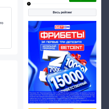
›
Весь рейтинг
0.0
2.4
До
До
5000₽
3000₽
До
500₽
До
До
15
25
3000₽
18
2000₽
го
4.5
4.4
4.5
000
000₽
000₽
4.3
4.5
₽
4.7
4.3
4.3
Перейти
Перейти
›
›
Перейти
Перейти
Перейти
Перейти
Перейти
›
›
›
Перейти
Перейти
›
›
Перейти
›
›
›