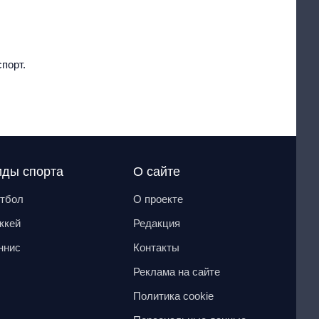
порт.
иды спорта
О сайте
тбол
О проекте
ккей
Редакция
ннис
Контакты
Реклама на сайте
Политика cookie