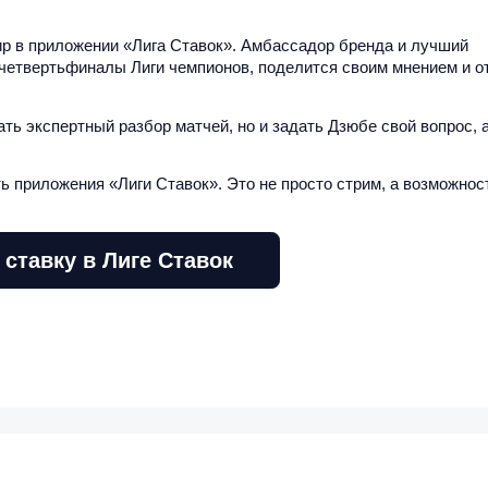
ир в приложении «Лига Ставок». Амбассадор бренда и лучший
четвертьфиналы Лиги чемпионов, поделится своим мнением и о
ь экспертный разбор матчей, но и задать Дзюбе свой вопрос, 
 приложения «Лиги Ставок». Это не просто стрим, а возможнос
ставку в Лиге Ставок