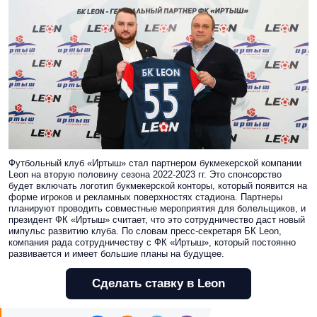
Футбольный клуб «Иртыш» стал партнером букмекерской компании
Leon на вторую половину сезона 2022-2023 гг. Это спонсорство
будет включать логотип букмекерской конторы, который появится на
форме игроков и рекламных поверхностях стадиона. Партнеры
планируют проводить совместные мероприятия для болельщиков, и
президент ФК «Иртыш» считает, что это сотрудничество даст новый
импульс развитию клуба. По словам пресс-секретаря БК Leon,
компания рада сотрудничеству с ФК «Иртыш», который постоянно
развивается и имеет большие планы на будущее.
Сделать ставку в Leon