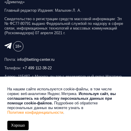
«Дримлид»
Главный редактор Издания: Малыхин Л. А.
Свидетельство о регистрации средств массовой информации: Эл
№ ФС77-80791 выдано Федеральной службой по надзору в сфере
связи, информационных технологий и массовых коммуникаций
(Роскомнадзора) 07 апреля 2021 г.
18+
Почта:
info@betting-center.ru
Телефон:
+7 499 112-38-22
Адрес: 115487, г Москва, вн.тер.г. муниципальный округ Нагатино-
Садовники, ул Нагатинская, д. 22, к. 1
На нашем сайте используются cookie-файлы, в том числе
Реклама на сайте
сервис веб-аналитики Яндекс.Метрика.
Используя сайт, вы
соглашаетесь на обработку персональных данных при
помощи cookie-файлов.
Подробнее об обработке
Беттинг Центр © 2026
персональных данных вы можете узнать в
Политике конфиденциальности
.
Продвижение сайта
SEOBRO
Хорошо