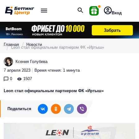
Вход
Главная
Новости
Leon стал официальным партнером ФК «Иртыш»
Ксения Голубева
7 апреля 2023
Время чтения: 1 минута
0
1507
Leon стал официальным партнером ФК «Иртыш»
Поделиться