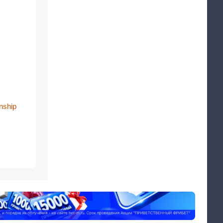
nship