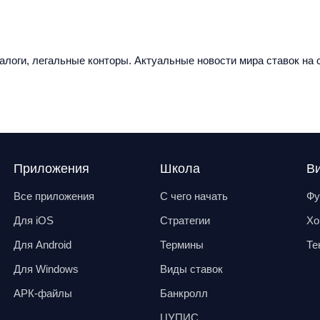
налоги, легальные конторы. Актуальные новости мира ставок на с
Приложения
Школа
В
Все приложения
С чего начать
Фу
Для iOS
Стратегии
Хо
Для Android
Термины
Те
Для Windows
Виды ставок
АРК-файлы
Банкролл
ЦУПИС