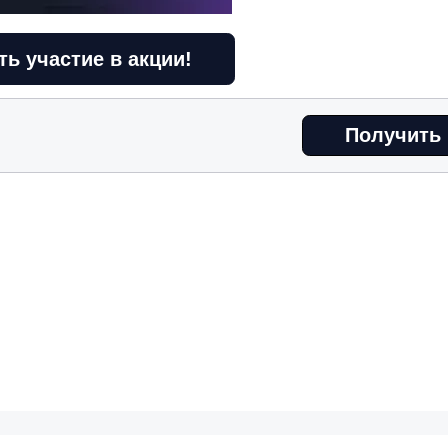
ь участие в акции!
Получить