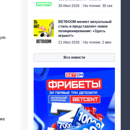
30 Июл 2026
На чтение: 30 сек
BETBOOM меняет визуальный
стиль и представляет новое
позиционирование: «Здесь
играют!»
ня.
21 Июл 2026
На чтение: 2 мин
Все новости
кже