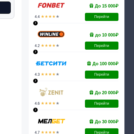
До 15 000₽
4.4
Перейти
›
до 10 000₽
4.2
Перейти
›
До 100 000₽
4.3
Перейти
›
До 20 000₽
4.6
Перейти
›
До 30 000₽
4.7
Перейти