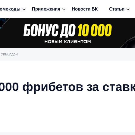
омокоды
Приложения
Новости БК
Статьи
а Уимблдон
5000 фрибетов за став