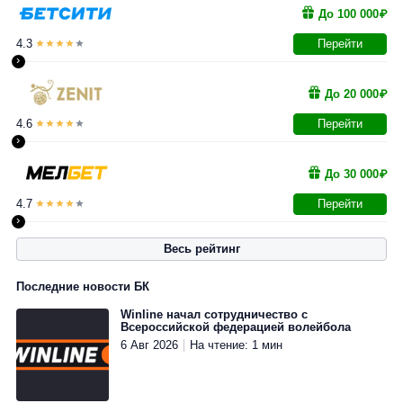
До 100 000₽
4.3
Перейти
›
До 20 000₽
4.6
Перейти
›
До 30 000₽
4.7
Перейти
›
Весь рейтинг
0.0
2.4
До 15
До 25
5000₽
3000₽
До
500₽
До 18
До
000 ₽
000₽
3000₽
000₽
2000₽
4.5
4.4
4.5
Последние новости БК
4.3
4.7
4.3
4.3
4.5
Winline начал сотрудничество с
Всероссийской федерацией волейбола
Перейти
Перейти
6 Авг 2026
На чтение: 1 мин
›
›
Перейти
Перейти
Перейти
Перейти
Перейти
Перейти
Перейти
Перейти
›
›
›
›
›
›
›
›