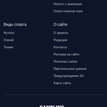
Налоги с выигрыша
Ответственная игра
Виды спорта
О сайте
Футбол
О проекте
Хоккей
Редакция
Теннис
Контакты
Реклама на сайте
Политика cookie
Персональные данные
Предупреждение 18+
Карта сайта