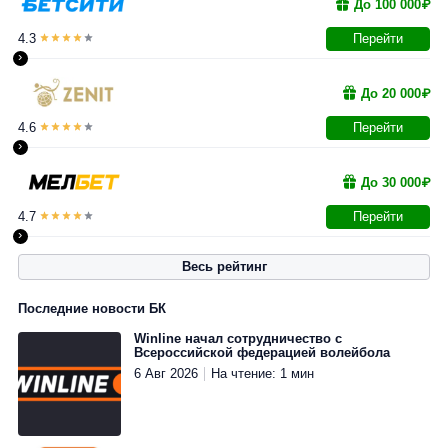
До 100 000₽
4.3
Перейти
›
До 20 000₽
4.6
Перейти
›
До 30 000₽
4.7
Перейти
›
Весь рейтинг
0.0
2.4
До 15
До 25
5000₽
3000₽
До
500₽
До 18
До
000 ₽
000₽
3000₽
000₽
2000₽
4.5
4.4
4.5
Последние новости БК
4.3
4.7
4.3
4.3
4.5
Winline начал сотрудничество с
Всероссийской федерацией волейбола
Перейти
Перейти
6 Авг 2026
На чтение: 1 мин
›
›
Перейти
Перейти
Перейти
Перейти
Перейти
Перейти
Перейти
Перейти
›
›
›
›
›
›
›
›