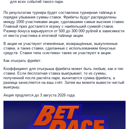
для всех событий такого пари.
По результатам турнира будет составлена турнирная таблица в
порядке убывания суммы ставок. Фрибеты будут распределены
между 1000 участниками акции, сделавшими самые высокие ставки.
Главный приз достанется игроку с наибольшей суммой ставок.
Размер бонуса варьируется от 500 до 300 000 рублей в зависимости
от места участника в итоговой таблице акции.
В акции не участвуют отменённые, возвращённые, выкупленные
ставки, а также ставки, сделанные с использованием бонусных
средств. Ставки типа «система» также не участвуют в акции.
Как отыграть фрибет:
Коэффициент для отыгрыша фрибета может быть любым, как и тип
ставки. Если бесплатная ставка выигрывает, то из суммы,
полученной после расчёта пари, вычитается сумма фрибета, а
разница зачисляется на ваш счёт. Затем вы можете вывести чистый
выигрыш.
Акция продлится до 3 августа 2026 года.