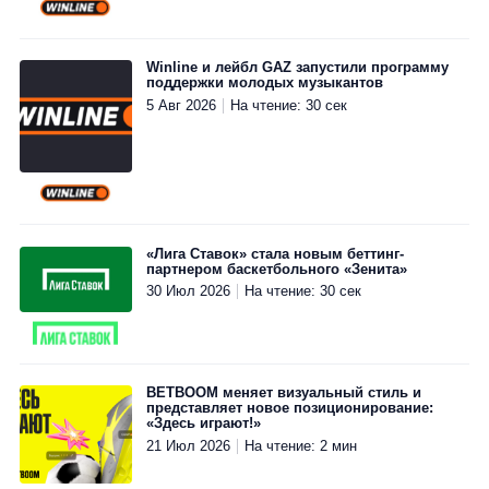
Winline и лейбл GAZ запустили программу
поддержки молодых музыкантов
5 Авг 2026
На чтение: 30 сек
«Лига Ставок» стала новым беттинг-
партнером баскетбольного «Зенита»
30 Июл 2026
На чтение: 30 сек
BETBOOM меняет визуальный стиль и
представляет новое позиционирование:
«Здесь играют!»
21 Июл 2026
На чтение: 2 мин