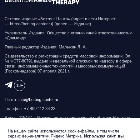
Сетевое издание «Беттинг Центр» (адрес в сети Интернет
— https://betting-сenter.ru) (далее — Издание)
Учредитель Издания: Общество с ограниченной ответственностью
«Дримлид»
Главный редактор Издания: Малыхин Л. А.
Свидетельство о регистрации средств массовой информации: Эл
№ ФС77-80791 выдано Федеральной службой по надзору в сфере
связи, информационных технологий и массовых коммуникаций
(Роскомнадзора) 07 апреля 2021 г.
18+
Почта:
info@betting-center.ru
Телефон:
+7 499 112-38-22
Адрес: 115487, г Москва, вн.тер.г. муниципальный округ Нагатино-
Садовники, ул Нагатинская, д. 22, к. 1
На нашем сайте используются cookie-файлы, в том числе
Реклама на сайте
сервис веб-аналитики Яндекс.Метрика.
Используя сайт, вы