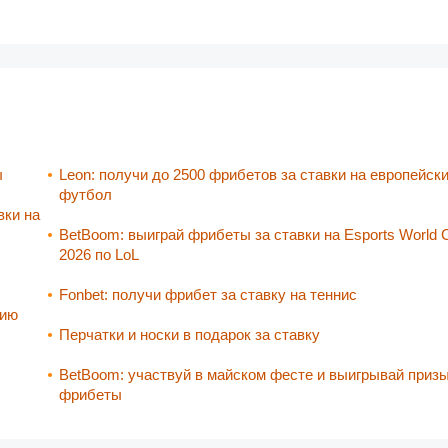
ы
Leon: получи до 2500 фрибетов за ставки на европейск
футбол
вки на
BetBoom: выиграй фрибеты за ставки на Esports World 
2026 по LoL
Fonbet: получи фрибет за ставку на теннис
цию
Перчатки и носки в подарок за ставку
BetBoom: участвуй в майском фесте и выигрывай призы
фрибеты