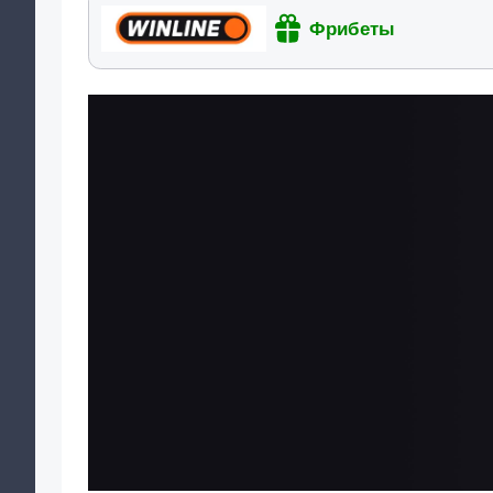
Фрибеты