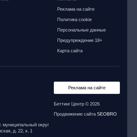
Реклама на сайте
Политика cookie
Персональные данные
Предупреждение 18+
Карта сайта
Реклама на сайте
Беттинг Центр © 2026
Продвижение сайта
SEOBRO
.г. муниципальный округ
кая, д. 22, к. 1