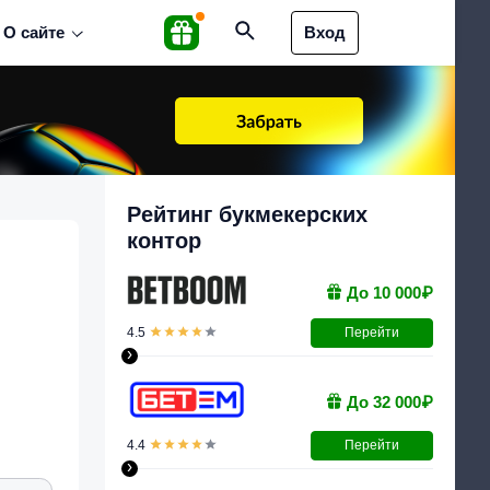
О сайте
Вход
Рейтинг букмекерских
контор
До 10 000₽
4.5
Перейти
›
До 32 000₽
4.4
Перейти
›