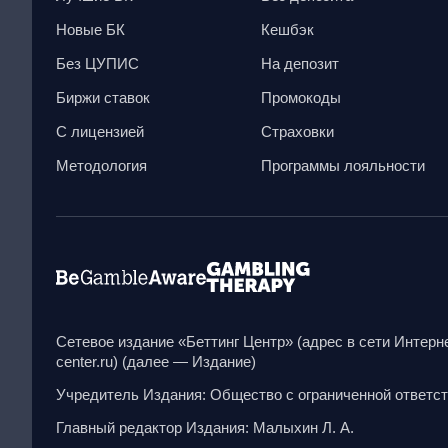
Новые БК
Кешбэк
Без ЦУПИС
На депозит
Биржи ставок
Промокоды
С лицензией
Страховки
Методология
Программы лояльности
Сетевое издание «Беттинг Центр» (адрес в сети Интернет 
сenter.ru) (далее — Издание)
Учредитель Издания: Общество с ограниченной ответс
Главный редактор Издания: Малыхин Л. А.