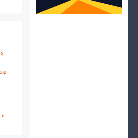
ий
Cup
 и