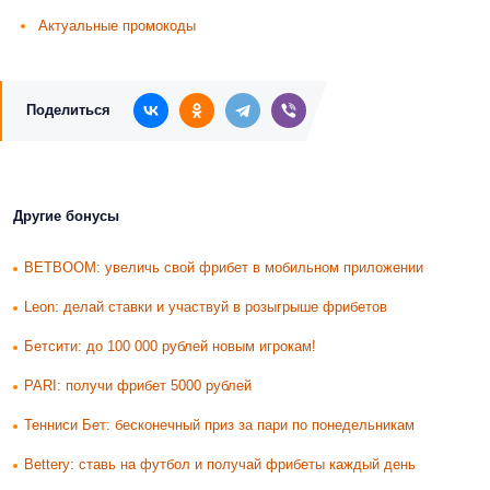
Актуальные промокоды
Поделиться
Другие бонусы
BETBOOM: увеличь свой фрибет в мобильном приложении
Leon: делай ставки и участвуй в розыгрыше фрибетов
Бетсити: до 100 000 рублей новым игрокам!
PARI: получи фрибет 5000 рублей
Тенниси Бет: бесконечный приз за пари по понедельникам
Bettery: ставь на футбол и получай фрибеты каждый день