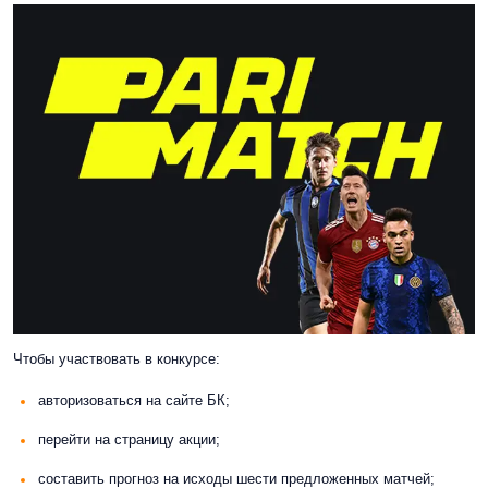
Чтобы участвовать в конкурсе:
авторизоваться на сайте БК;
перейти на страницу акции;
составить прогноз на исходы шести предложенных матчей;