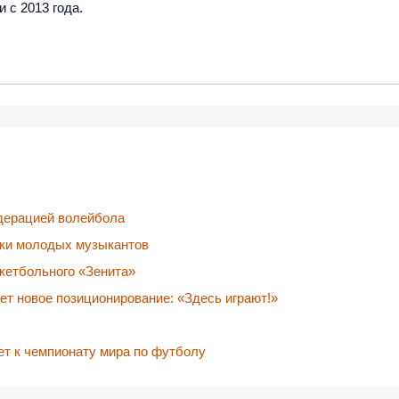
 с 2013 года.
едерацией волейбола
жки молодых музыкантов
скетбольного «Зенита»
т новое позиционирование: «Здесь играют!»
т к чемпионату мира по футболу