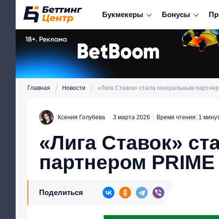
Букмекеры
Бонусы
Пр
Главная
Новости
«Лига Ставок» стала генеральным партн
Ксения Голубева
3 марта 2026
Время чтения: 1 мину
«Лига Ставок» ст
партнером PRIM
Поделиться