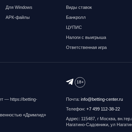
Для Windows
Виды ставок
АРК-файлы
Банкролл
ЦУПИС
Налоги с выигрыша
Ответственная игра
18+
Почта:
info@betting-center.ru
— https://betting-
Телефон:
+7 499 112-38-22
твенностью «Дримлид»
Адрес: 115487, г Москва, вн.тер
Нагатино-Садовники, ул Нагатинс