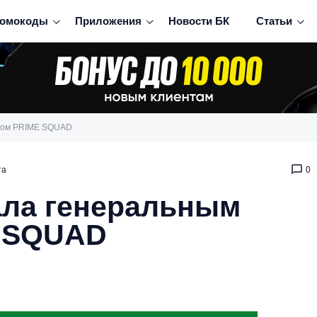
омокоды
Приложения
Новости БК
Статьи
ером PRIME SQUAD
та
0
ала генеральным
E SQUAD