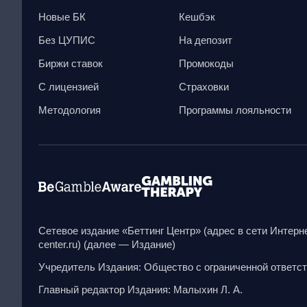
Новые БК
Кешбэк
Без ЦУПИС
На депозит
Биржи ставок
Промокоды
С лицензией
Страховки
Методология
Программы лояльности
Сетевое издание «Беттинг Центр» (адрес в сети Интернет 
сenter.ru) (далее — Издание)
Учредитель Издания: Общество с ограниченной ответс
Главный редактор Издания: Малыхин Л. А.