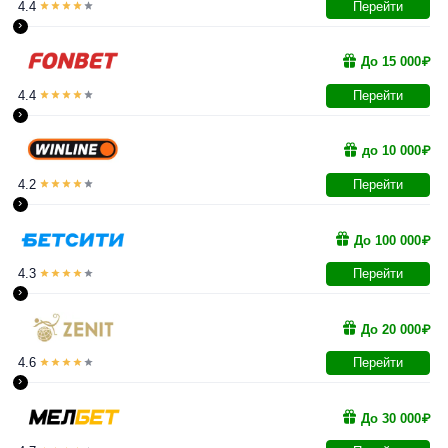
4.4
Перейти
›
До 15 000₽
4.4
Перейти
›
до 10 000₽
4.2
Перейти
›
До 100 000₽
4.3
Перейти
›
До 20 000₽
4.6
Перейти
›
До 30 000₽