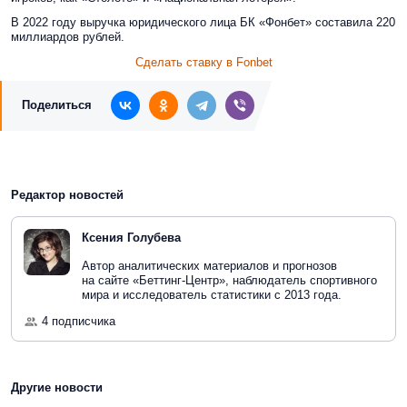
В 2022 году выручка юридического лица БК «Фонбет» составила 220
миллиардов рублей.
Сделать ставку в Fonbet
Поделиться
Редактор новостей
Ксения Голубева
Автор аналитических материалов и прогнозов
на сайте «Беттинг-Центр», наблюдатель спортивного
мира и исследователь статистики с 2013 года.
4 подписчика
Другие новости