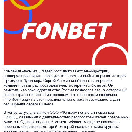
Компания «Фонбет», лидер российской беттинг-индустрии,
планирует расширить свою деятельность и выйти на рынок лотерей.
Президент букмекера Сергей Анохин сообщил о намерениях
компании стать распространителем лотерейных билетов. Он
отметил, что законодательство России позволяет это, а лотерейный
рынок страны является интересным и активно развивающимся.
«Фонбет» видит в этой перспективной отрасли возможность для
расширения своего бизнеса.
В конце августа в записи ООО «Фонкор» появился новый код
ОКВЭД, связанный с деятельностью распространителей лотерейных
билетов. Однако на данный момент «Фонбет» еще не включен в
перечень операторов лотерей, который включает таких крупных
игроков, как «Столото» и «Национальная лотерея».