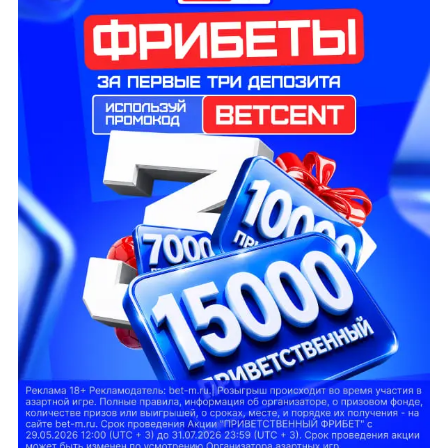
Перейти
Перейти
›
›
Перейти
Перейти
Перейти
Перейти
Перейти
Перейти
Перейти
Перейти
›
›
›
›
›
›
›
›