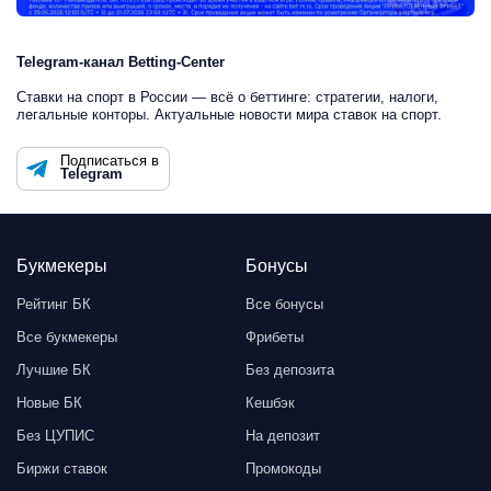
Telegram-канал Betting-Center
Ставки на спорт в России — всё о беттинге: стратегии, налоги,
легальные конторы. Актуальные новости мира ставок на спорт.
Подписаться в
Telegram
Букмекеры
Бонусы
Рейтинг БК
Все бонусы
Все букмекеры
Фрибеты
Лучшие БК
Без депозита
Новые БК
Кешбэк
Без ЦУПИС
На депозит
Биржи ставок
Промокоды