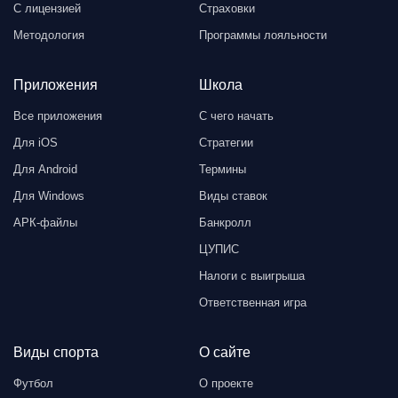
С лицензией
Страховки
Методология
Программы лояльности
Приложения
Школа
Все приложения
С чего начать
Для iOS
Стратегии
Для Android
Термины
Для Windows
Виды ставок
АРК-файлы
Банкролл
ЦУПИС
Налоги с выигрыша
Ответственная игра
Виды спорта
О сайте
Футбол
О проекте