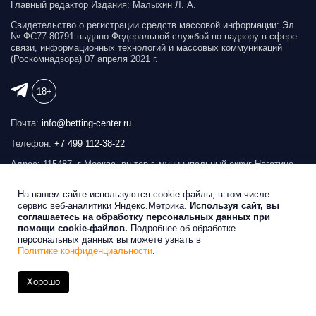
Главный редактор Издания: Малыхин Л. А.
Свидетельство о регистрации средств массовой информации: Эл
№ ФС77-80791 выдано Федеральной службой по надзору в сфере
связи, информационных технологий и массовых коммуникаций
(Роскомнадзора) 07 апреля 2021 г.
18+
Почта:
info@betting-center.ru
Телефон:
+7 499 112-38-22
Адрес: 115487, г Москва, вн.тер.г. муниципальный округ Нагатино-
Садовники, ул Нагатинская, д. 22, к. 1
На нашем сайте используются cookie-файлы, в том числе
Реклама на сайте
сервис веб-аналитики Яндекс.Метрика.
Используя сайт, вы
соглашаетесь на обработку персональных данных при
помощи cookie-файлов.
Подробнее об обработке
Беттинг Центр © 2026
персональных данных вы можете узнать в
Политике конфиденциальности
.
Продвижение сайта
SEOBRO
Хорошо
Наверх
Прогнозы
Букмекеры
Бонусы