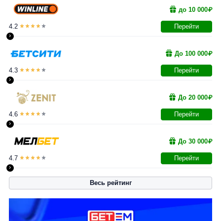
до 10 000₽
4.2
Перейти
›
До 100 000₽
4.3
Перейти
›
До 20 000₽
4.6
Перейти
›
До 30 000₽
4.7
Перейти
›
Весь рейтинг
0.0
2.4
До 15
До 25
5000₽
3000₽
До
500₽
До 18
До
000 ₽
000₽
3000₽
000₽
2000₽
4.5
4.4
4.5
4.3
4.7
4.3
4.3
4.5