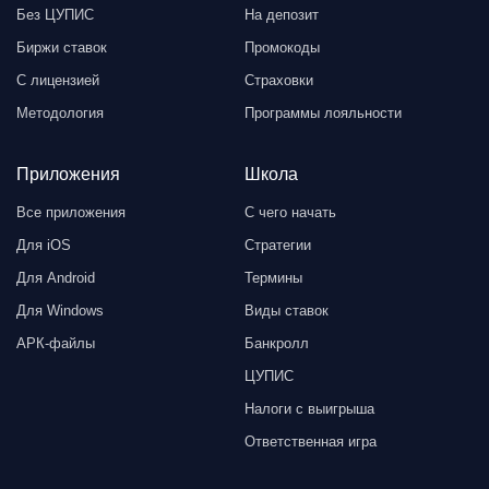
Без ЦУПИС
На депозит
Биржи ставок
Промокоды
С лицензией
Страховки
Методология
Программы лояльности
Приложения
Школа
Все приложения
С чего начать
Для iOS
Стратегии
Для Android
Термины
Для Windows
Виды ставок
АРК-файлы
Банкролл
ЦУПИС
Налоги с выигрыша
Ответственная игра