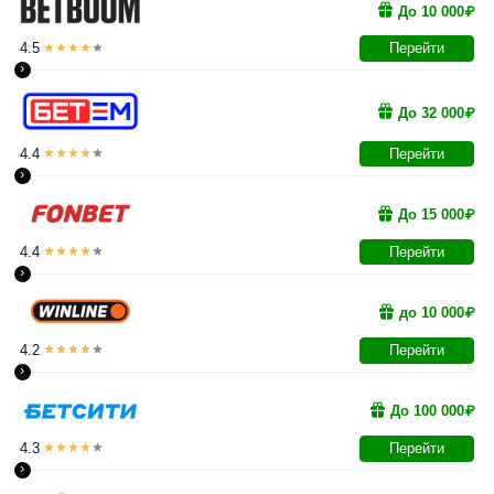
До 10 000₽
4.5
Перейти
›
До 32 000₽
4.4
Перейти
›
До 15 000₽
4.4
Перейти
›
до 10 000₽
4.2
Перейти
›
До 100 000₽
4.3
Перейти
›