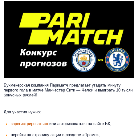
Букмекерская компания Париматч предлагает угадать минуту
первого гола в матче Манчестер Сити — Челси и выиграть 10 тысяч
бонусных рублей!
Для участия нужно:
зарегистрироваться
или авторизоваться на сайте БК;
перейти на страницу акции в разделе «Промо»;