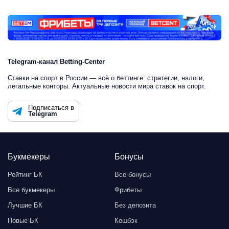
Telegram-канал Betting-Center
Ставки на спорт в России — всё о беттинге: стратегии, налоги,
легальные конторы. Актуальные новости мира ставок на спорт.
Подписаться в
Telegram
Букмекеры
Бонусы
Рейтинг БК
Все бонусы
Все букмекеры
Фрибеты
Лучшие БК
Без депозита
Новые БК
Кешбэк