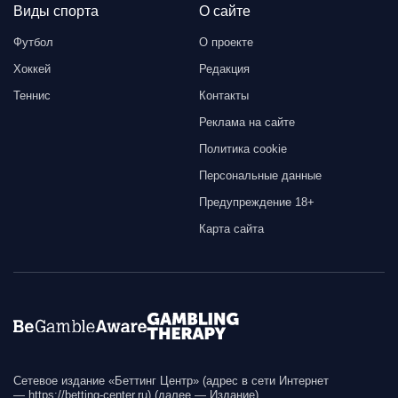
Виды спорта
О сайте
Футбол
О проекте
Хоккей
Редакция
Теннис
Контакты
Реклама на сайте
Политика cookie
Персональные данные
Предупреждение 18+
Карта сайта
Сетевое издание «Беттинг Центр» (адрес в сети Интернет
— https://betting-сenter.ru) (далее — Издание)