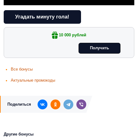
Угадать минуту гола!
10 000 рублей
Получить
Все бонусы
Актуальные промокоды
Поделиться
Другие бонусы