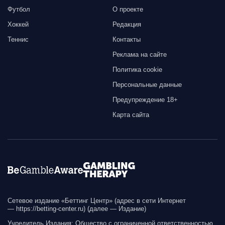
Футбол
О проекте
Хоккей
Редакция
Теннис
Контакты
Реклама на сайте
Политика cookie
Персональные данные
Предупреждение 18+
Карта сайта
Сетевое издание «Беттинг Центр» (адрес в сети Интернет
— https://betting-сenter.ru) (далее — Издание)
Учредитель Издания: Общество с ограниченной ответственностью