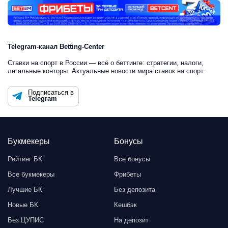
Telegram-канал Betting-Center
Ставки на спорт в России — всё о беттинге: стратегии, налоги,
легальные конторы. Актуальные новости мира ставок на спорт.
Подписаться в
Telegram
Букмекеры
Бонусы
Рейтинг БК
Все бонусы
Все букмекеры
Фрибеты
Лучшие БК
Без депозита
Новые БК
Кешбэк
Без ЦУПИС
На депозит