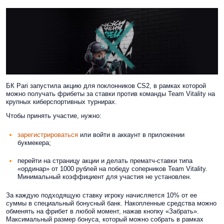
БК Pari запустила акцию для поклонников CS2, в рамках которой
можно получать фрибеты за ставки против команды Team Vitality на
крупных киберспортивных турнирах.
Чтобы принять участие, нужно:
зарегистрироваться
или войти в аккаунт в приложении
букмекера;
перейти на страницу акции и делать прематч-ставки типа
«ординар» от 1000 рублей на победу соперников Team Vitality.
Минимальный коэффициент для участия не установлен.
За каждую подходящую ставку игроку начисляется 10% от ее
суммы в специальный бонусный банк. Накопленные средства можно
обменять на фрибет в любой момент, нажав кнопку «Забрать».
Максимальный размер бонуса, который можно собрать в рамках