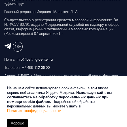
«Дримлид»
Главный редактор Издания: Малыхин Л. А.
Свидетельство о регистрации средств массовой информации: Эл
№ ФС77-80791 выдано Федеральной службой по надзору в сфере
связи, информационных технологий и массовых коммуникаций
(Роскомнадзора) 07 апреля 2021 г.
18+
Почта:
info@betting-center.ru
Телефон:
+7 499 112-38-22
Адрес: 115487, г Москва, вн.тер.г. муниципальный округ Нагатино-
Садовники, ул Нагатинская, д. 22, к. 1
На нашем сайте используются cookie-файлы, в том числе
Реклама на сайте
сервис веб-аналитики Яндекс.Метрика.
Используя сайт, вы
соглашаетесь на обработку персональных данных при
помощи cookie-файлов.
Подробнее об обработке
Беттинг Центр © 2026
персональных данных вы можете узнать в
Политике конфиденциальности
.
Продвижение сайта
SEOBRO
Хорошо