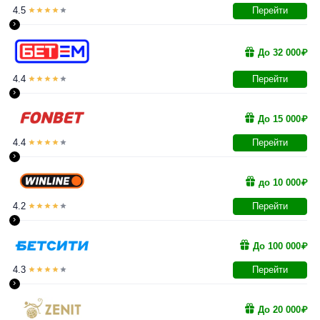
4.5
Перейти
›
До 32 000₽
4.4
Перейти
›
До 15 000₽
4.4
Перейти
›
до 10 000₽
4.2
Перейти
›
До 100 000₽
4.3
Перейти
›
До 20 000₽