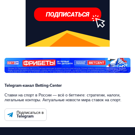
Telegram-канал Betting-Center
Ставки на спорт в России — всё о беттинге: стратегии, налоги,
легальные конторы. Актуальные новости мира ставок на спорт.
Подписаться в
Telegram