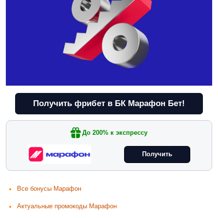
Получить фрибет в БК Марафон Бет!
До 200% к экспрессу
Получить
Все бонусы Марафон
Актуальные промокоды Марафон