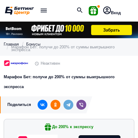
Вход
Главная
Бонусы
Марафон Бет: получи до 200% от суммы выигрышного
экспресса
Неактивен
Марафон Бет: получи до 200% от суммы выигрышного
экспресса
Поделиться
До 200% к экспрессу