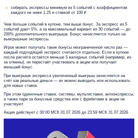
собирать экспрессы минимум из 5 событий с коэффициентом
каждого не ниже 1.25 и ставкой от 100 ₽.
Чем больше событий в купоне, тем выше бонус. За экспресс из 5
событий дают 5%, а за максимальный вариант из 30 событий — до
200% дополнительного выигрыша. Бонус начисляется только на
выигрышные экспрессы.
Игрок может получать такие бонусы неограниченное число раз —
каждый подходящий экспресс считается отдельно. Если в купоне
после расчёта остаётся меньше 5 валидных событий (например, из-
за отмены), он перестаёт участвовать в акции или получает
меньший бонус.
При выигрыше экспресса увеличенный выигрыш зачисляется на
счёт как реальные деньги — их можно выводить или использовать
для новых ставок.
При этом одиночные ставки, системы, мультиставки, антиэкспрессы,
а также пари за бонусные средства или с фрибетами в акции не
участвуют.
Акция действует с 00:00 МСК 01.07.2026 до 23:59 МСК 31.07.2026