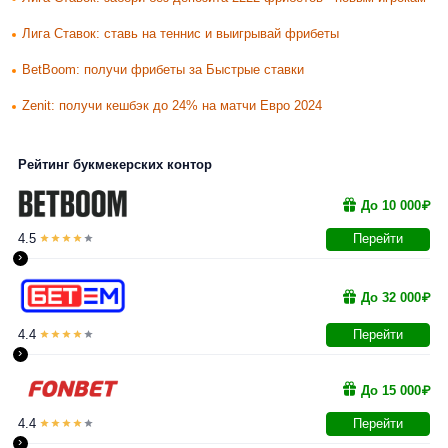
Лига Ставок: ставь на теннис и выигрывай фрибеты
BetBoom: получи фрибеты за Быстрые ставки
Zenit: получи кешбэк до 24% на матчи Евро 2024
Рейтинг букмекерских контор
До 10 000₽
4.5
Перейти
›
До 32 000₽
4.4
Перейти
›
До 15 000₽
4.4
Перейти
›