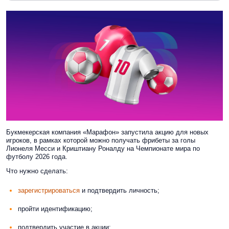
Букмекерская компания «Марафон» запустила акцию для новых
игроков, в рамках которой можно получать фрибеты за голы
Лионеля Месси и Криштиану Роналду на Чемпионате мира по
футболу 2026 года.
Что нужно сделать:
зарегистрироваться
и подтвердить личность;
пройти идентификацию;
подтвердить участие в акции;