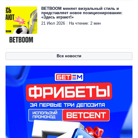
BETBOOM меняет визуальный стиль и
представляет новое позиционирование:
«Здесь играют!»
21 Июл 2026
На чтение: 2 мин
Все новости