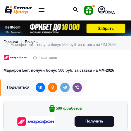
Вход
Главная
Бонусы
Марафон Бет: получи бонус 500 руб. за ставки на ЧМ-2026
Неактивен
Марафон Бет: получи бонус 500 руб. за ставки на ЧМ-2026
Поделиться
500 фрибетов
Получить