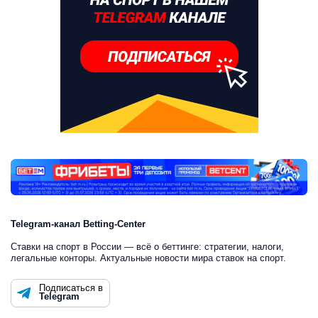
Telegram-канал Betting-Center
Ставки на спорт в России — всё о беттинге: стратегии, налоги,
легальные конторы. Актуальные новости мира ставок на спорт.
Подписаться в
Telegram