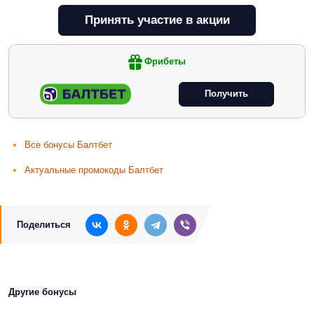
Принять участие в акции
Фрибеты
Получить
Все бонусы Балтбет
Актуальные промокоды Балтбет
Поделиться
Другие бонусы