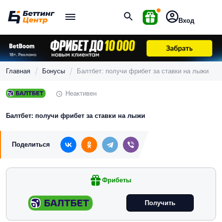
Вход
Главная
Бонусы
Балтбет: получи фрибет за ставки на лыжи
Неактивен
Балтбет: получи фрибет за ставки на лыжи
Поделиться
Фрибеты
Получить