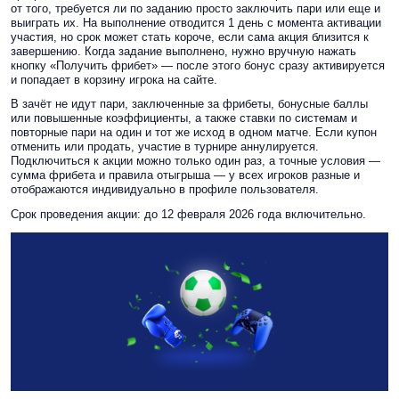
от того, требуется ли по заданию просто заключить пари или еще и
выиграть их. На выполнение отводится 1 день с момента активации
участия, но срок может стать короче, если сама акция близится к
завершению. Когда задание выполнено, нужно вручную нажать
кнопку «Получить фрибет» — после этого бонус сразу активируется
и попадает в корзину игрока на сайте.
В зачёт не идут пари, заключенные за фрибеты, бонусные баллы
или повышенные коэффициенты, а также ставки по системам и
повторные пари на один и тот же исход в одном матче. Если купон
отменить или продать, участие в турнире аннулируется.
Подключиться к акции можно только один раз, а точные условия —
сумма фрибета и правила отыгрыша — у всех игроков разные и
отображаются индивидуально в профиле пользователя.
Срок проведения акции: до 12 февраля 2026 года включительно.