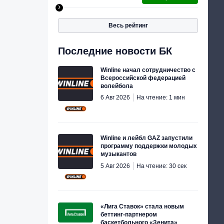
›
Весь рейтинг
0.0
2.4
До
До
5000₽
3000₽
До
500₽
До
До
15
25
3000₽
18
2000₽
4.5
4.4
4.5
Последние новости БК
000
000₽
000₽
4.3
4.5
₽
4.7
4.3
4.3
Winline начал сотрудничество с
Всероссийской федерацией
Перейти
Перейти
волейбола
›
›
Перейти
Перейти
Перейти
6 Авг 2026
На чтение: 1 мин
Перейти
Перейти
›
›
›
Перейти
Перейти
›
›
Перейти
›
›
›
Winline и лейбл GAZ запустили
программу поддержки молодых
музыкантов
5 Авг 2026
На чтение: 30 сек
«Лига Ставок» стала новым
беттинг-партнером
баскетбольного «Зенита»