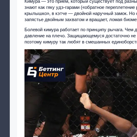
Кимура — это прием, который существует под разны
знают как гяку удэ-гарами («обратное переплетение
крылышко», в кэтче — двойной наручный замок. Но 
запястье двойным захватом и вращает, ломая биомех
Болевой кимура работает по принципу рычага. Чем д
давление на плечо. Защищающемуся достаточно не у
поэтому кимуру так любят в смешанных единоборств