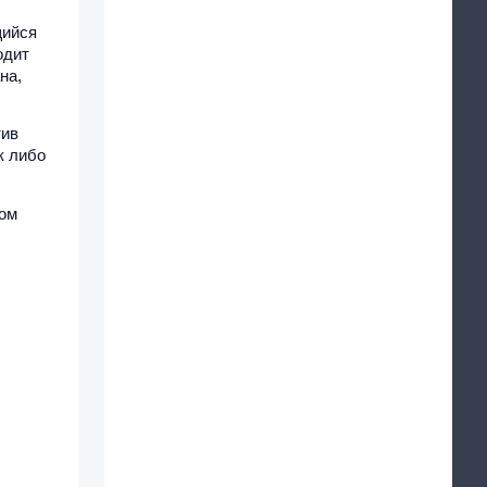
щийся
одит
на,
тив
к либо
бом