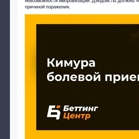
невозможности импровизации. Дзюдоисты должны ч
причиной поражения.