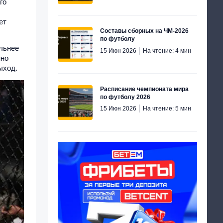
Перейти
Перейти
Перейти
го
Перейти
Перейти
›
›
›
Перейти
Перейти
›
›
ет
Перейти
›
›
›
Составы сборных на ЧМ-2026
по футболу
ильнее
15 Июн 2026
На чтение: 4 мин
нно
ыход.
Расписание чемпионата мира
по футболу 2026
15 Июн 2026
На чтение: 5 мин