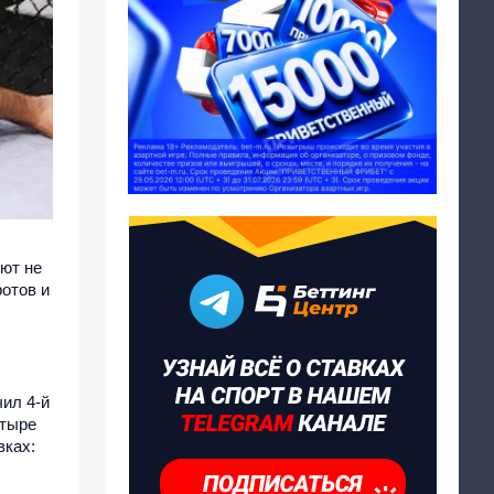
уют не
отов и
чил 4-й
етыре
вках: