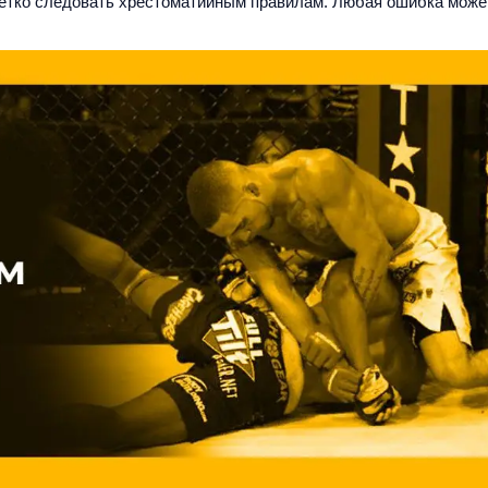
етко следовать хрестоматийным правилам. Любая ошибка може