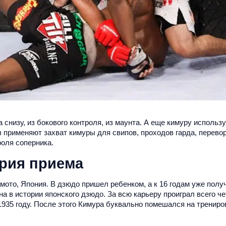
 снизу, из бокового контроля, из маунта. А еще кимуру использ
применяют захват кимуры для свипов, проходов гарда, перевор
роля соперника.
рия приема
мото, Япония. В дзюдо пришел ребенком, а к 16 годам уже полу
а в истории японского дзюдо. За всю карьеру проиграл всего ч
935 году. После этого Кимура буквально помешался на трениро