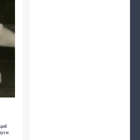
щий
зуси