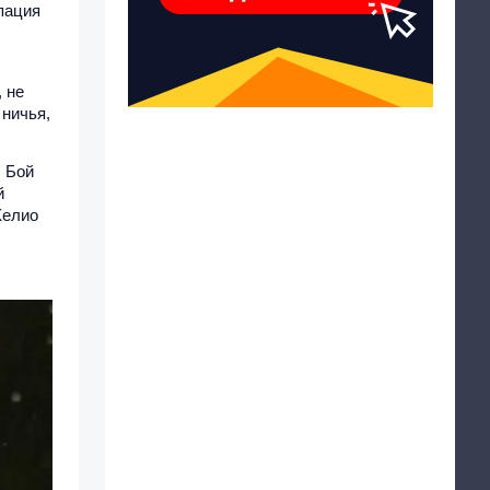
пация
 не
 ничья,
. Бой
й
Хелио