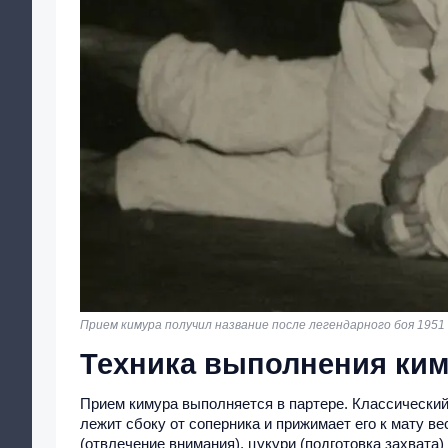
Прием кимура получил название после легендарного боя 1951 г
Техника выполнения ки
Прием кимура выполняется в партере. Классический 
лежит сбоку от соперника и прижимает его к мату 
(отвлечение внимания), цукури (подготовка захвата)