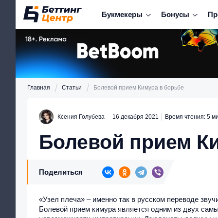
Букмекеры
Бонусы
Пр
Главная
Статьи
Болевой прием Кимура в борьбе
Ксения Голубева
16 декабря 2021
Время чтения: 5 м
Болевой прием К
Поделиться
«Узел плеча» – именно так в русском переводе звуч
Болевой прием кимура является одним из двух самы