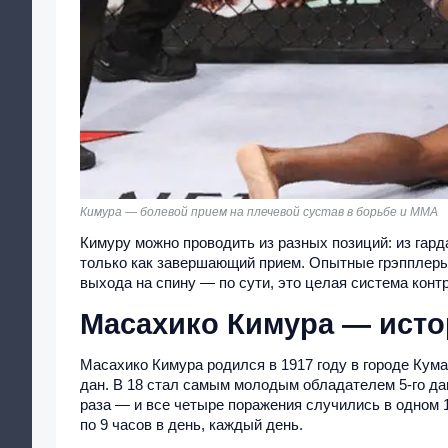
Кимура — болевой прием на плечевой сустав в борьбе и ММА
Кимуру можно проводить из разных позиций: из гарда
только как завершающий прием. Опытные грэпплеры 
выхода на спину — по сути, это целая система конт
Масахико Кимура — исто
Масахико Кимура родился в 1917 году в городе Кума
дан. В 18 стал самым молодым обладателем 5-го дан
раза — и все четыре поражения случились в одном 1
по 9 часов в день, каждый день.