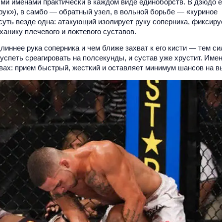
ми именами практически в каждом виде единоборств. В дзюдо е
 рук»), в самбо — обратный узел, в вольной борьбе — «куриное
суть везде одна: атакующий изолирует руку соперника, фиксиру
анику плечевого и локтевого суставов.
линнее рука соперника и чем ближе захват к его кисти — тем с
спеть среагировать на полсекунды, и сустав уже хрустит. Име
ах: прием быстрый, жесткий и оставляет минимум шансов на в