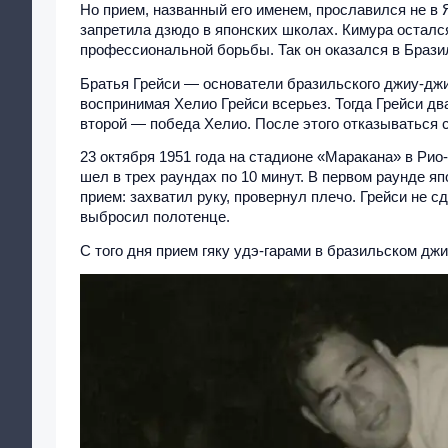
Но прием, названный его именем, прославился не в 
запретила дзюдо в японских школах. Кимура осталс
профессиональной борьбы. Так он оказался в Брази
Братья Грейси — основатели бразильского джиу-джи
воспринимая Хелио Грейси всерьез. Тогда Грейси д
второй — победа Хелио. После этого отказываться 
23 октября 1951 года на стадионе «Маракана» в Рио
шел в трех раундах по 10 минут. В первом раунде я
прием: захватил руку, провернул плечо. Грейси не с
выбросил полотенце.
С того дня прием гяку удэ-гарами в бразильском дж