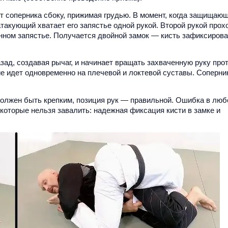
т соперника сбоку, прижимая грудью. В момент, когда защищаю
такующий хватает его запястье одной рукой. Второй рукой прох
енном запястье. Получается двойной замок — кисть зафиксирова
ад, создавая рычаг, и начинает вращать захваченную руку про
ие идет одновременно на плечевой и локтевой суставы. Соперни
должен быть крепким, позиция рук — правильной. Ошибка в лю
которые нельзя завалить: надежная фиксация кисти в замке и