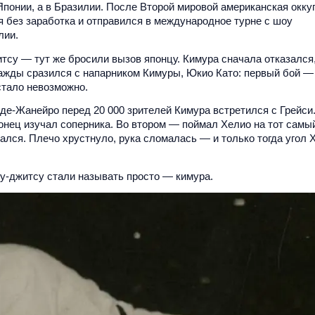
Японии, а в Бразилии. После Второй мировой американская окку
я без заработка и отправился в международное турне с шоу
лии.
тсу — тут же бросили вызов японцу. Кимура сначала отказался,
важды сразился с напарником Кимуры, Юкио Като: первый бой —
стало невозможно.
-де-Жанейро перед 20 000 зрителей Кимура встретился с Грейси
понец изучал соперника. Во втором — поймал Хелио на тот самы
дался. Плечо хрустнуло, рука сломалась — и только тогда угол 
иу-джитсу стали называть просто — кимура.