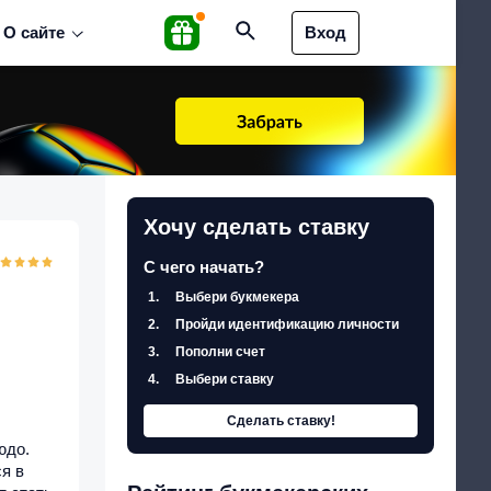
О сайте
Вход
Хочу сделать ставку
С чего начать?
Выбери букмекера
Пройди идентификацию личности
Пополни счет
Выбери ставку
Сделать ставку!
юдо.
я в