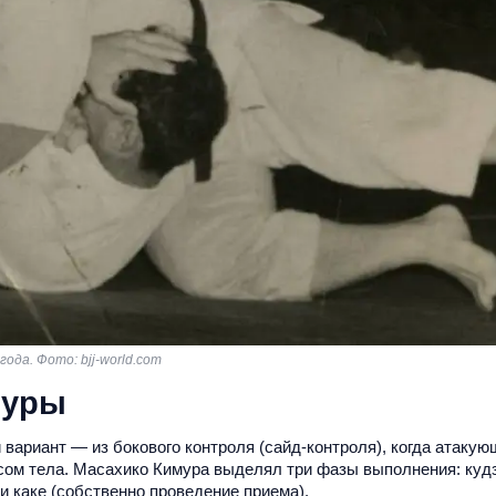
ода. Фото: bjj-world.com
муры
вариант — из бокового контроля (сайд-контроля), когда атакую
весом тела. Масахико Кимура выделял три фазы выполнения: куд
 и каке (собственно проведение приема).