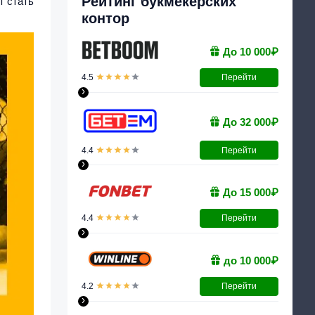
Рейтинг букмекерских
т стать
контор
До 10 000₽
4.5
Перейти
›
До 32 000₽
4.4
Перейти
›
До 15 000₽
4.4
Перейти
›
до 10 000₽
4.2
Перейти
›