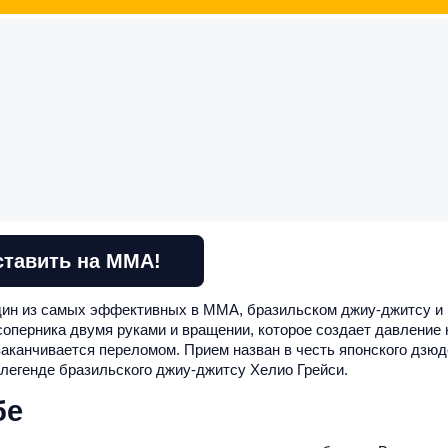
ставить на ММА!
один из самых эффективных в ММА, бразильском джиу-джитсу и
соперника двумя руками и вращении, которое создает давление 
заканчивается переломом. Прием назван в честь японского дзю
 легенде бразильского джиу-джитсу Хелио Грейси.
бе