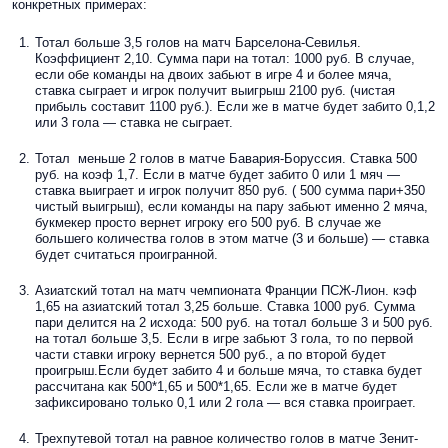
конкретных примерах:
Тотал больше 3,5 голов на матч Барселона-Севилья.
Коэффициент 2,10. Сумма пари на тотал: 1000 руб. В случае,
если обе команды на двоих забьют в игре 4 и более мяча,
ставка сыграет и игрок получит выигрыш 2100 руб. (чистая
прибыль составит 1100 руб.). Если же в матче будет забито 0,1,2
или 3 гола — ставка не сыграет.
Тотал меньше 2 голов в матче Бавария-Боруссия. Ставка 500
руб. на коэф 1,7. Если в матче будет забито 0 или 1 мяч —
ставка выиграет и игрок получит 850 руб. ( 500 сумма пари+350
чистый выигрыш), если команды на пару забьют именно 2 мяча,
букмекер просто вернет игроку его 500 руб. В случае же
большего количества голов в этом матче (3 и больше) — ставка
будет считаться проигранной.
Азиатский тотал на матч чемпионата Франции ПСЖ-Лион. кэф
1,65 на азиатский тотал 3,25 больше. Ставка 1000 руб. Сумма
пари делится на 2 исхода: 500 руб. на тотал больше 3 и 500 руб.
на тотал больше 3,5. Если в игре забьют 3 гола, то по первой
части ставки игроку вернется 500 руб., а по второй будет
проигрыш.Если будет забито 4 и больше мяча, то ставка будет
рассчитана как 500*1,65 и 500*1,65. Если же в матче будет
зафиксировано только 0,1 или 2 гола — вся ставка проиграет.
Трехпутевой тотал на равное количество голов в матче Зенит-