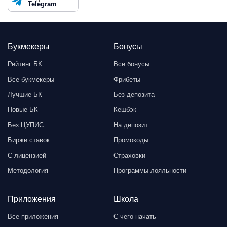
Telegram
Букмекеры
Бонусы
Рейтинг БК
Все бонусы
Все букмекеры
Фрибеты
Лучшие БК
Без депозита
Новые БК
Кешбэк
Без ЦУПИС
На депозит
Биржи ставок
Промокоды
С лицензией
Страховки
Методология
Программы лояльности
Приложения
Школа
Все приложения
С чего начать