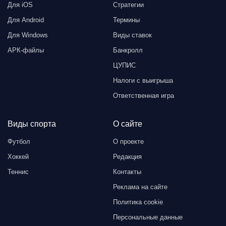
Для iOS
Стратегии
Для Android
Термины
Для Windows
Виды ставок
АРК-файлы
Банкролл
ЦУПИС
Налоги с выигрыша
Ответственная игра
Виды спорта
О сайте
Футбол
О проекте
Хоккей
Редакция
Теннис
Контакты
Реклама на сайте
Политика cookie
Персональные данные