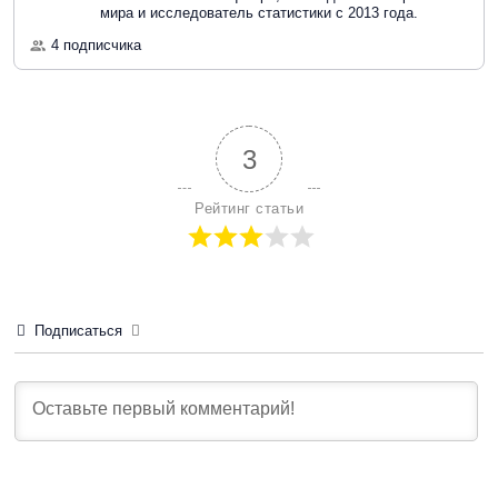
мира и исследователь статистики с 2013 года.
4 подписчика
3
Рейтинг статьи
Подписаться