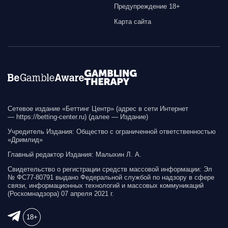
Предупреждение 18+
Карта сайта
Сетевое издание «Беттинг Центр» (адрес в сети Интернет
— https://betting-сenter.ru) (далее — Издание)
Учредитель Издания: Общество с ограниченной ответственностью
«Дримлид»
Главный редактор Издания: Малыхин Л. А.
Свидетельство о регистрации средств массовой информации: Эл
№ ФС77-80791 выдано Федеральной службой по надзору в сфере
связи, информационных технологий и массовых коммуникаций
(Роскомнадзора) 07 апреля 2021 г.
18+