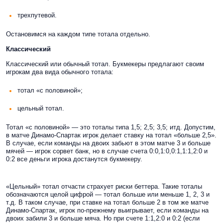
трехпутевой.
Остановимся на каждом типе тотала отдельно.
Классический
Классический или обычный тотал. Букмекеры предлагают своим
игрокам два вида обычного тотала:
тотал «с половиной»;
цельный тотал.
Тотал «с половиной» — это тоталы типа 1,5; 2,5; 3,5; итд. Допустим,
в матче Динамо-Спартак игрок делает ставку на тотал «больше 2,5».
В случае, если команды на двоих забьют в этом матче 3 и больше
мячей — игрок сорвет банк, но в случае счета 0:0,1:0,0:1,1:1,2:0 и
0:2 все деньги игрока достанутся букмекеру.
«Цельный» тотал отчасти страхует риски беттера. Такие тоталы
обозначаются целой цифрой — тотал больше или меньше 1, 2, 3 и
т.д. В таком случае, при ставке на тотал больше 2 в том же матче
Динамо-Спартак, игрок по-прежнему выигрывает, если команды на
двоих забили 3 и больше мяча. Но при счете 1:1,2:0 и 0:2 (если