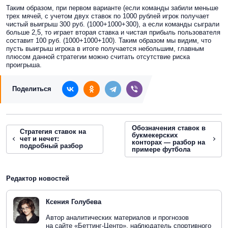
Таким образом, при первом варианте (если команды забили меньше
трех мячей, с учетом двух ставок по 1000 рублей игрок получает
чистый выигрыш 300 руб. (1000+1000+300), а если команды сыграли
больше 2,5, то играет вторая ставка и чистая прибыль пользователя
составит 100 руб. (1000+1000+100). Таким образом мы видим, что
пусть выигрыш игрока в итоге получается небольшим, главным
плюсом данной стратегии можно считать отсутствие риска
проигрыша.
Поделиться
Обозначения ставок в
Стратегия ставок на
букмекерских
чет и нечет:
конторах — разбор на
подробный разбор
примере футбола
Редактор новостей
Ксения Голубева
Автор аналитических материалов и прогнозов
на сайте «Беттинг-Центр», наблюдатель спортивного