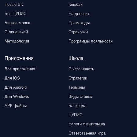
Новые БК
Кешбэк
Без ЦУПИС
На депозит
Биржи ставок
Промокоды
С лицензией
Страховки
Методология
Программы лояльности
Приложения
Школа
Все приложения
С чего начать
Для iOS
Стратегии
Для Android
Термины
Для Windows
Виды ставок
АРК-файлы
Банкролл
ЦУПИС
Налоги с выигрыша
Ответственная игра