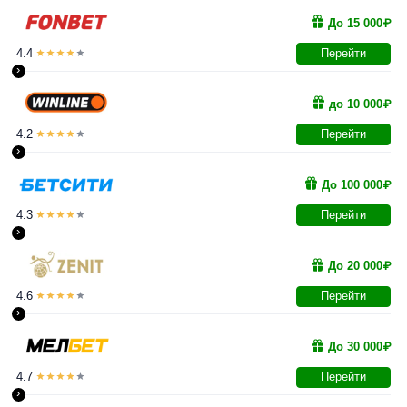
До 15 000₽
4.4
Перейти
›
до 10 000₽
4.2
Перейти
›
До 100 000₽
4.3
Перейти
›
До 20 000₽
4.6
Перейти
›
До 30 000₽
4.7
Перейти
›