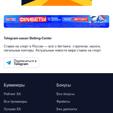
Telegram-канал Betting-Center
Ставки на спорт в России — всё о беттинге: стратегии, налоги,
легальные конторы. Актуальные новости мира ставок на спорт.
Подписаться в
Telegram
Букмекеры
Бонусы
Рейтинг БК
Все бонусы
Все букмекеры
Фрибеты
Лучшие БК
Без депозита