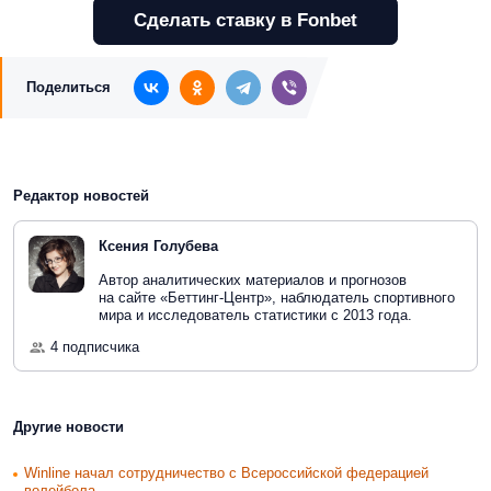
Сделать ставку в Fonbet
Поделиться
Редактор новостей
Ксения Голубева
Автор аналитических материалов и прогнозов
на сайте «Беттинг-Центр», наблюдатель спортивного
мира и исследователь статистики с 2013 года.
4 подписчика
Другие новости
Winline начал сотрудничество с Всероссийской федерацией
волейбола