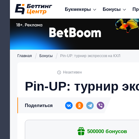
Букмекеры
Бонусы
Пр
Главная
Бонусы
Pin-UP: турнир экспрессов на КХЛ
Неактивен
Pin-UP: турнир э
Поделиться
500000 бонусов