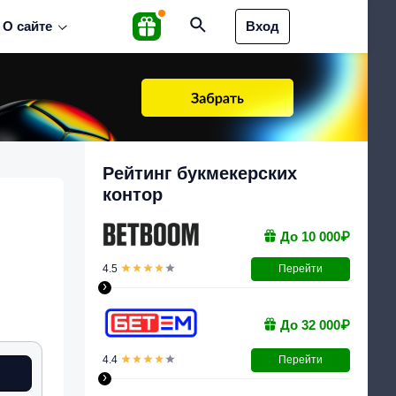
О сайте
Вход
Рейтинг букмекерских
контор
До 10 000₽
4.5
Перейти
›
До 32 000₽
4.4
Перейти
›