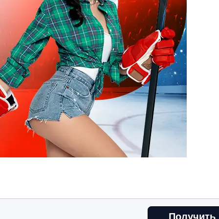
Получить