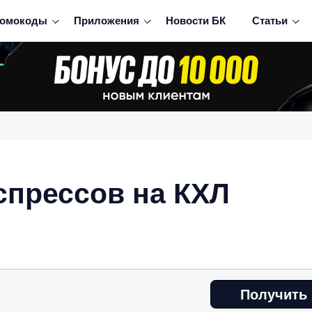
омокоды
Приложения
Новости БК
Статьи
кспрессов на КХЛ
Получить