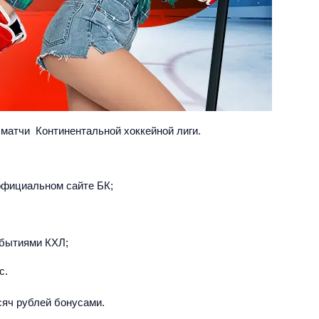
 матчи Континентальной хоккейной лиги.
официальном сайте БК;
обытиями КХЛ;
с.
сяч рублей бонусами.