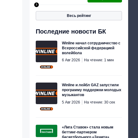
›
Весь рейтинг
0.0
2.4
До
До
5000₽
3000₽
До
500₽
До
До
15
25
3000₽
18
2000₽
4.5
4.4
4.5
Последние новости БК
000
000₽
000₽
4.3
4.5
₽
4.7
4.3
4.3
Winline начал сотрудничество с
Всероссийской федерацией
Перейти
Перейти
волейбола
›
›
Перейти
Перейти
Перейти
6 Авг 2026
На чтение: 1 мин
Перейти
Перейти
›
›
›
Перейти
Перейти
›
›
Перейти
›
›
›
Winline и лейбл GAZ запустили
программу поддержки молодых
музыкантов
5 Авг 2026
На чтение: 30 сек
«Лига Ставок» стала новым
беттинг-партнером
баскетбольного «Зенита»