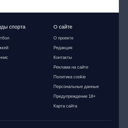
иды спорта
О сайте
тбол
О проекте
ккей
Редакция
ннис
Контакты
Реклама на сайте
Политика cookie
Персональные данные
Предупреждение 18+
Карта сайта