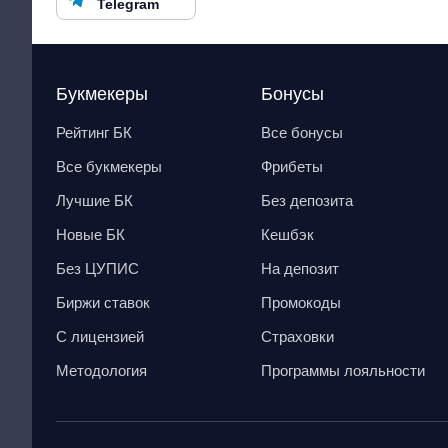
Telegram
Букмекеры
Бонусы
Рейтинг БК
Все бонусы
Все букмекеры
Фрибеты
Лучшие БК
Без депозита
Новые БК
Кешбэк
Без ЦУПИС
На депозит
Биржи ставок
Промокоды
С лицензией
Страховки
Методология
Программы лояльности