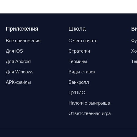
Приложения
Школа
В
Все приложения
С чего начать
Фу
Для iOS
Стратегии
Хо
Для Android
Термины
Те
Для Windows
Виды ставок
АРК-файлы
Банкролл
ЦУПИС
Налоги с выигрыша
Ответственная игра