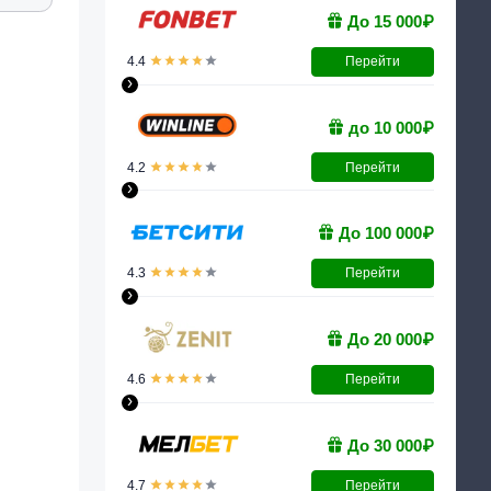
До 15 000₽
4.4
Перейти
›
до 10 000₽
4.2
Перейти
›
До 100 000₽
4.3
Перейти
›
До 20 000₽
4.6
Перейти
›
До 30 000₽
4.7
Перейти