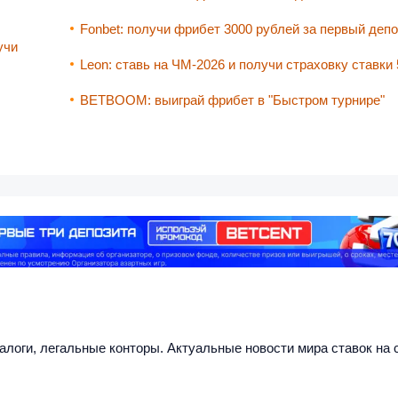
Fonbet: получи фрибет 3000 рублей за первый депо
учи
Leon: ставь на ЧМ-2026 и получи страховку ставки
BETBOOM: выиграй фрибет в "Быстром турнире"
налоги, легальные конторы. Актуальные новости мира ставок на с