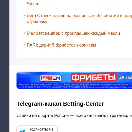
Steam
Лига Ставок: ставь на экспресс из 6 событий и пол
страховку
Мелбет: кешбэк с проигрышей каждый месяц
PARI: дарит 5 фрибетов новичкам
Telegram-канал Betting-Center
Ставки на спорт в России — всё о беттинге: стратегии, 
Подписаться в