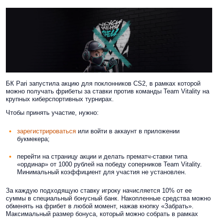
БК Pari запустила акцию для поклонников CS2, в рамках которой
можно получать фрибеты за ставки против команды Team Vitality на
крупных киберспортивных турнирах.
Чтобы принять участие, нужно:
зарегистрироваться
или войти в аккаунт в приложении
букмекера;
перейти на страницу акции и делать прематч-ставки типа
«ординар» от 1000 рублей на победу соперников Team Vitality.
Минимальный коэффициент для участия не установлен.
За каждую подходящую ставку игроку начисляется 10% от ее
суммы в специальный бонусный банк. Накопленные средства можно
обменять на фрибет в любой момент, нажав кнопку «Забрать».
Максимальный размер бонуса, который можно собрать в рамках