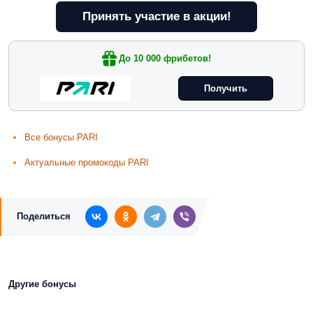
Принять участие в акции!
До 10 000 фрибетов!
Получить
Все бонусы PARI
Актуальные промокоды PARI
Поделиться
Другие бонусы