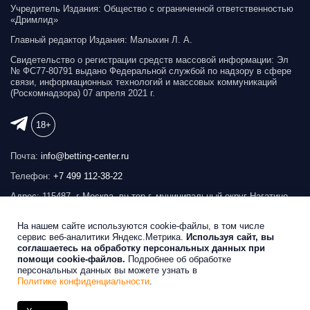
Учредитель Издания: Общество с ограниченной ответственностью
«Дримлид»
Главный редактор Издания: Малыхин Л. А.
Свидетельство о регистрации средств массовой информации: Эл
№ ФС77-80791 выдано Федеральной службой по надзору в сфере
связи, информационных технологий и массовых коммуникаций
(Роскомнадзора) 07 апреля 2021 г.
18+
Почта:
info@betting-center.ru
Телефон:
+7 499 112-38-22
Адрес: 115487, г Москва, вн.тер.г. муниципальный округ Нагатино-
Садовники, ул Нагатинская, д. 22, к. 1
На нашем сайте используются cookie-файлы, в том числе
Реклама на сайте
сервис веб-аналитики Яндекс.Метрика.
Используя сайт, вы
соглашаетесь на обработку персональных данных при
помощи cookie-файлов.
Подробнее об обработке
Беттинг Центр © 2026
персональных данных вы можете узнать в
Политике конфиденциальности
.
Продвижение сайта
SEOBRO