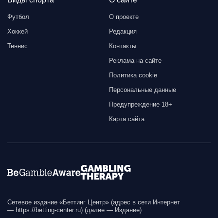
Футбол
О проекте
Хоккей
Редакция
Теннис
Контакты
Реклама на сайте
Политика cookie
Персональные данные
Предупреждение 18+
Карта сайта
Сетевое издание «Беттинг Центр» (адрес в сети Интернет
— https://betting-сenter.ru) (далее — Издание)