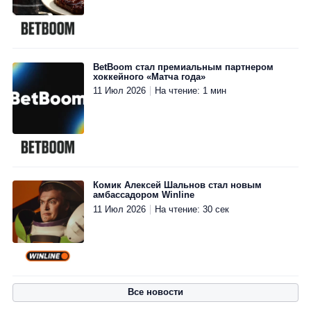
BetBoom стал премиальным партнером
хоккейного «Матча года»
11 Июл 2026
На чтение: 1 мин
Комик Алексей Шальнов стал новым
амбассадором Winline
11 Июл 2026
На чтение: 30 сек
Все новости