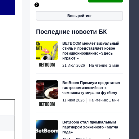
›
Весь рейтинг
0.0
2.4
До
До
5000₽
3000₽
До
500₽
До
До
15
25
3000₽
18
2000₽
4.5
4.4
4.5
Последние новости БК
000
000₽
000₽
4.3
4.5
₽
4.7
4.3
4.3
BETBOOM меняет визуальный
стиль и представляет новое
Перейти
Перейти
позиционирование: «Здесь
›
›
играют!»
Перейти
Перейти
Перейти
Перейти
Перейти
21 Июл 2026
На чтение: 2 мин
›
›
›
Перейти
Перейти
›
›
Перейти
›
›
›
BetBoom Премиум представил
гастрономический сет к
чемпионату мира по футболу
11 Июл 2026
На чтение: 1 мин
BetBoom стал премиальным
партнером хоккейного «Матча
года»