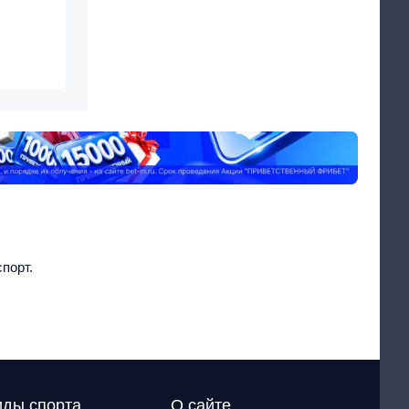
порт.
иды спорта
О сайте