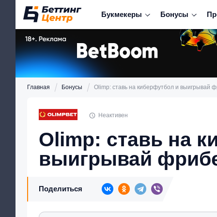
Букмекеры
Бонусы
Пр
Главная
Бонусы
Olimp: ставь на киберфутбол и выигрывай 
Неактивен
Olimp: ставь на 
выигрывай фриб
Поделиться