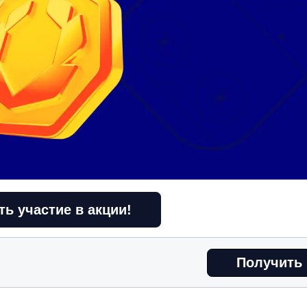
ь участие в акции!
Получить