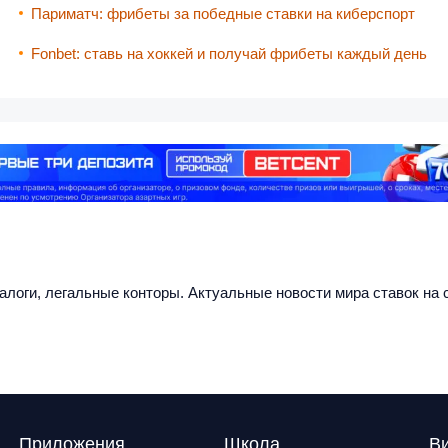
Париматч: фрибеты за победные ставки на киберспорт
Fonbet: ставь на хоккей и получай фрибеты каждый день
налоги, легальные конторы. Актуальные новости мира ставок на с
Приложения
Школа
В