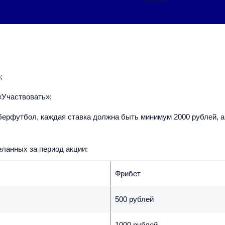
;
«Участвовать»;
берфутбол, каждая ставка должна быть минимум 2000 рублей, а
ланных за период акции:
Фрибет
500 рублей
1000 рублей