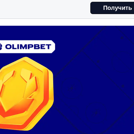
Получить