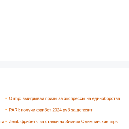
Olimp: выигрывай призы за экспрессы на единоборства
PARI: получи фрибет 2024 руб за депозит
ита
Zenit: фрибеты за ставки на Зимние Олимпийские игры