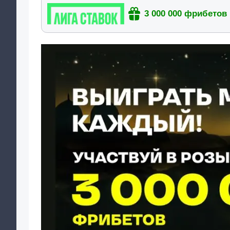
3 000 000 фрибетов