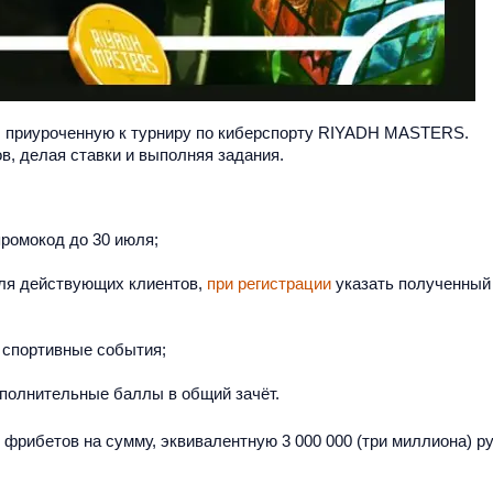
ю, приуроченную к турниру по киберспорту RIYADH MASTERS.
ов, делая ставки и выполняя задания.
ромокод до 30 июля;
для действующих клиентов,
при регистрации
указать полученный
е спортивные события;
ополнительные баллы в общий зачёт.
фрибетов на сумму, эквивалентную 3 000 000 (три миллиона) ру