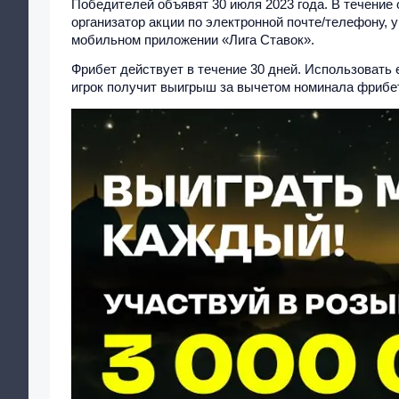
Победителей объявят 30 июля 2023 года. В течение
организатор акции по электронной почте/телефону, 
мобильном приложении «Лига Ставок».
Фрибет действует в течение 30 дней. Использовать 
игрок получит выигрыш за вычетом номинала фрибе