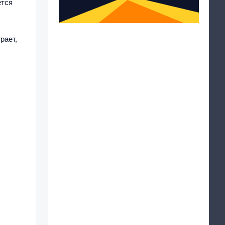
ется
рает,