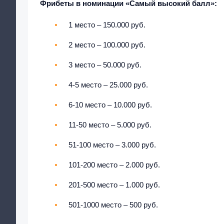
Фрибеты в номинации
«Самый высокий балл»:
1 место – 150.000 руб.
2 место – 100.000 руб.
3 место – 50.000 руб.
4-5 место – 25.000 руб.
6-10 место – 10.000 руб.
11-50 место – 5.000 руб.
51-100 место – 3.000 руб.
101-200 место – 2.000 руб.
201-500 место – 1.000 руб.
501-1000 место – 500 руб.