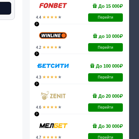
До 15 000₽
4.4
Перейти
›
до 10 000₽
4.2
Перейти
›
До 100 000₽
4.3
Перейти
›
До 20 000₽
4.6
Перейти
›
До 30 000₽
4.7
Перейти